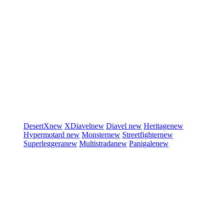
DesertX
new
XDiavel
new
Diavel
new
Heritage
new
Hypermotard
new
Monster
new
Streetfighter
new
Superleggera
new
Multistrada
new
Panigale
new