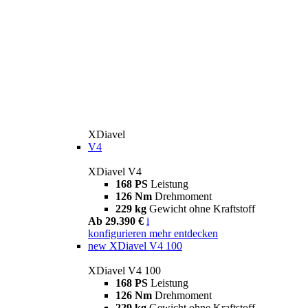
XDiavel
V4
XDiavel V4
168 PS
Leistung
126 Nm
Drehmoment
229 kg
Gewicht ohne Kraftstoff
Ab 29.390 €
i
konfigurieren
mehr entdecken
new
XDiavel V4 100
XDiavel V4 100
168 PS
Leistung
126 Nm
Drehmoment
229 kg
Gewicht ohne Kraftstoff