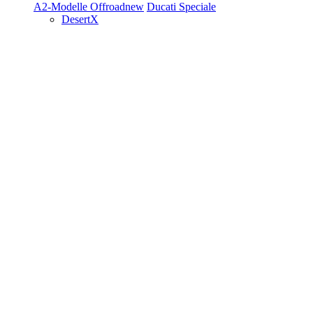
A2-Modelle
Offroad
new
Ducati Speciale
DesertX