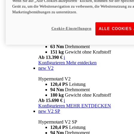
Wenn Sie auf „Alle Cookies akzeptieren“ klicken, stimmen Sie der Speich
63 Nm
Drehmoment
Gerät zu, um die Websitenavigation zu verbessern, die Websitenutzung zu 
151 kg
Gewicht ohne Kraftstoff
Marketingbemühungen zu unterstützen.
Ab 13.890 €
i
Konfigurieren
MEHR ENTDECKEN
new
698 Mono Nera
Cookie-Einstellungen
ALLE COOKIES
Hypermotard 698 Mono Nera
77,5 PS
Leistung
63 Nm
Drehmoment
151 kg
Gewicht ohne Kraftstoff
Ab 13.390 €
i
Konfigurieren
Mehr entdecken
new
V2
Hypermotard V2
120,4 PS
Leistung
94 Nm
Drehmoment
180 kg
Gewicht ohne Kraftstoff
Ab 15.690 €
i
Konfigurieren
MEHR ENTDECKEN
new
V2 SP
Hypermotard V2 SP
120,4 PS
Leistung
94 Nm
Drehmoment