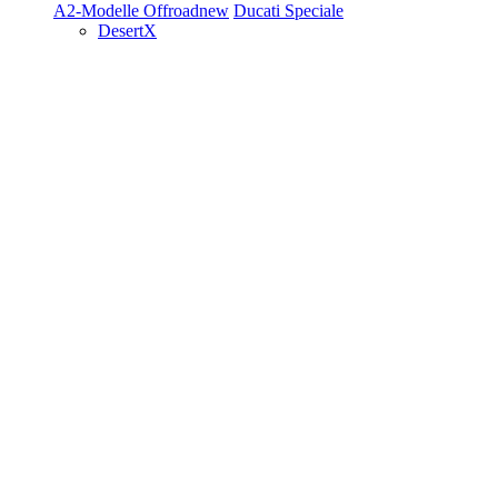
A2-Modelle
Offroad
new
Ducati Speciale
DesertX