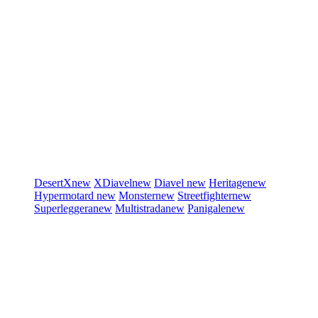
DesertX
new
XDiavel
new
Diavel
new
Heritage
new
Hypermotard
new
Monster
new
Streetfighter
new
Superleggera
new
Multistrada
new
Panigale
new