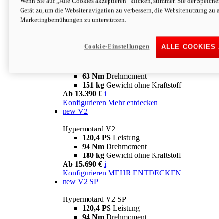
Wenn Sie auf „Alle Cookies akzeptieren“ klicken, stimmen Sie der Speich
63 Nm
Drehmoment
Gerät zu, um die Websitenavigation zu verbessern, die Websitenutzung zu 
151 kg
Gewicht ohne Kraftstoff
Marketingbemühungen zu unterstützen.
Ab 13.890 €
i
Konfigurieren
MEHR ENTDECKEN
new
698 Mono Nera
Cookie-Einstellungen
ALLE COOKIES
Hypermotard 698 Mono Nera
77,5 PS
Leistung
63 Nm
Drehmoment
151 kg
Gewicht ohne Kraftstoff
Ab 13.390 €
i
Konfigurieren
Mehr entdecken
new
V2
Hypermotard V2
120,4 PS
Leistung
94 Nm
Drehmoment
180 kg
Gewicht ohne Kraftstoff
Ab 15.690 €
i
Konfigurieren
MEHR ENTDECKEN
new
V2 SP
Hypermotard V2 SP
120,4 PS
Leistung
94 Nm
Drehmoment