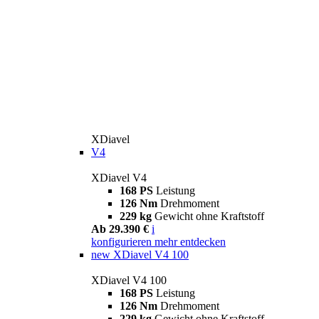
XDiavel
V4
XDiavel V4
168 PS
Leistung
126 Nm
Drehmoment
229 kg
Gewicht ohne Kraftstoff
Ab 29.390 €
i
konfigurieren
mehr entdecken
new
XDiavel V4 100
XDiavel V4 100
168 PS
Leistung
126 Nm
Drehmoment
229 kg
Gewicht ohne Kraftstoff