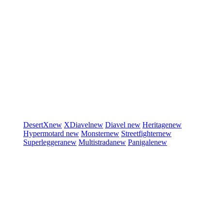
DesertX
new
XDiavel
new
Diavel
new
Heritage
new
Hypermotard
new
Monster
new
Streetfighter
new
Superleggera
new
Multistrada
new
Panigale
new