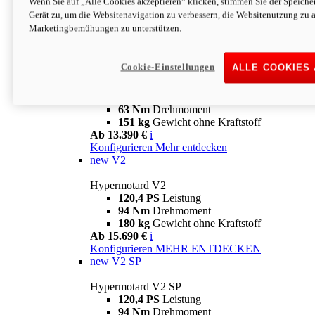
Wenn Sie auf „Alle Cookies akzeptieren“ klicken, stimmen Sie der Speich
63 Nm
Drehmoment
Gerät zu, um die Websitenavigation zu verbessern, die Websitenutzung zu 
151 kg
Gewicht ohne Kraftstoff
Marketingbemühungen zu unterstützen.
Ab 13.890 €
i
Konfigurieren
MEHR ENTDECKEN
new
698 Mono Nera
Cookie-Einstellungen
ALLE COOKIES
Hypermotard 698 Mono Nera
77,5 PS
Leistung
63 Nm
Drehmoment
151 kg
Gewicht ohne Kraftstoff
Ab 13.390 €
i
Konfigurieren
Mehr entdecken
new
V2
Hypermotard V2
120,4 PS
Leistung
94 Nm
Drehmoment
180 kg
Gewicht ohne Kraftstoff
Ab 15.690 €
i
Konfigurieren
MEHR ENTDECKEN
new
V2 SP
Hypermotard V2 SP
120,4 PS
Leistung
94 Nm
Drehmoment