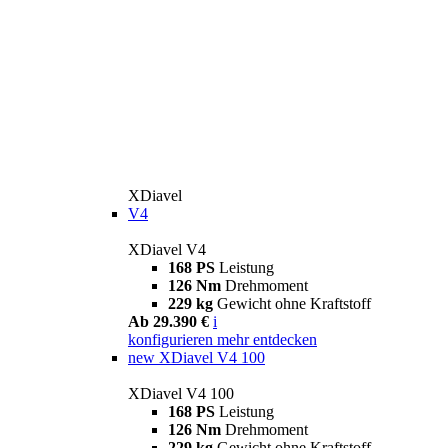
XDiavel
V4
XDiavel V4
168 PS
Leistung
126 Nm
Drehmoment
229 kg
Gewicht ohne Kraftstoff
Ab 29.390 €
i
konfigurieren
mehr entdecken
new
XDiavel V4 100
XDiavel V4 100
168 PS
Leistung
126 Nm
Drehmoment
229 kg
Gewicht ohne Kraftstoff