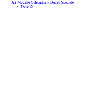
A2-Modelle
Offroad
new
Ducati Speciale
DesertX