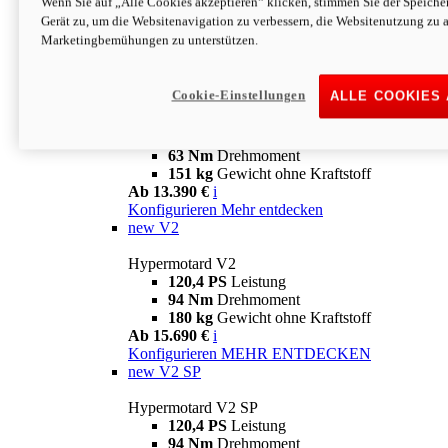
Wenn Sie auf „Alle Cookies akzeptieren“ klicken, stimmen Sie der Speich
63 Nm
Drehmoment
Gerät zu, um die Websitenavigation zu verbessern, die Websitenutzung zu 
151 kg
Gewicht ohne Kraftstoff
Marketingbemühungen zu unterstützen.
Ab 13.890 €
i
Konfigurieren
MEHR ENTDECKEN
new
698 Mono Nera
Cookie-Einstellungen
ALLE COOKIES
Hypermotard 698 Mono Nera
77,5 PS
Leistung
63 Nm
Drehmoment
151 kg
Gewicht ohne Kraftstoff
Ab 13.390 €
i
Konfigurieren
Mehr entdecken
new
V2
Hypermotard V2
120,4 PS
Leistung
94 Nm
Drehmoment
180 kg
Gewicht ohne Kraftstoff
Ab 15.690 €
i
Konfigurieren
MEHR ENTDECKEN
new
V2 SP
Hypermotard V2 SP
120,4 PS
Leistung
94 Nm
Drehmoment