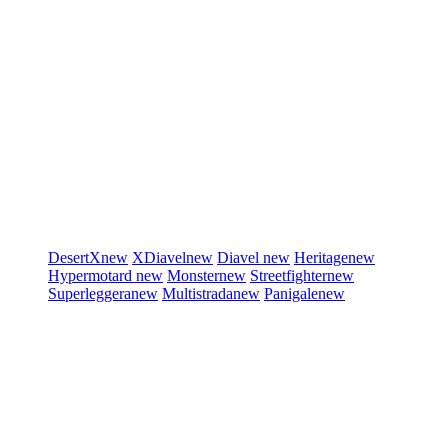
DesertX
new
XDiavel
new
Diavel
new
Heritage
new
Hypermotard
new
Monster
new
Streetfighter
new
Superleggera
new
Multistrada
new
Panigale
new