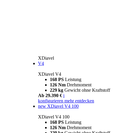
XDiavel
V4
XDiavel V4
168 PS
Leistung
126 Nm
Drehmoment
229 kg
Gewicht ohne Kraftstoff
Ab 29.390 €
i
konfigurieren
mehr entdecken
new
XDiavel V4 100
XDiavel V4 100
168 PS
Leistung
126 Nm
Drehmoment
229 kg
Gewicht ohne Kraftstoff