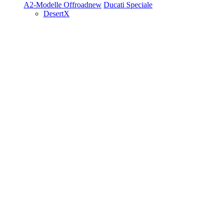
A2-Modelle
Offroad
new
Ducati Speciale
DesertX