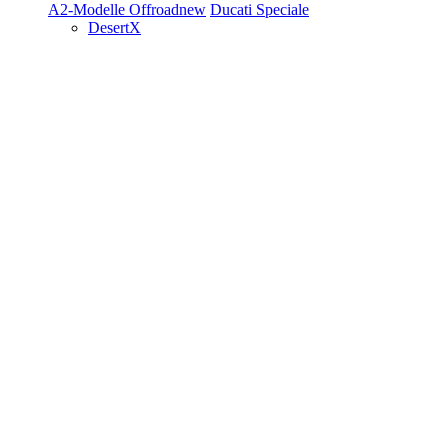
A2-Modelle
Offroad
new
Ducati Speciale
DesertX