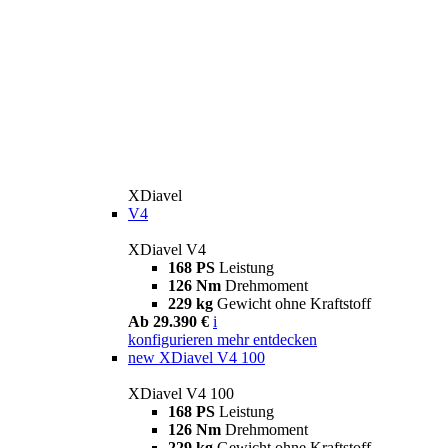
XDiavel
V4
XDiavel V4
168 PS
Leistung
126 Nm
Drehmoment
229 kg
Gewicht ohne Kraftstoff
Ab 29.390 €
i
konfigurieren
mehr entdecken
new
XDiavel V4 100
XDiavel V4 100
168 PS
Leistung
126 Nm
Drehmoment
229 kg
Gewicht ohne Kraftstoff