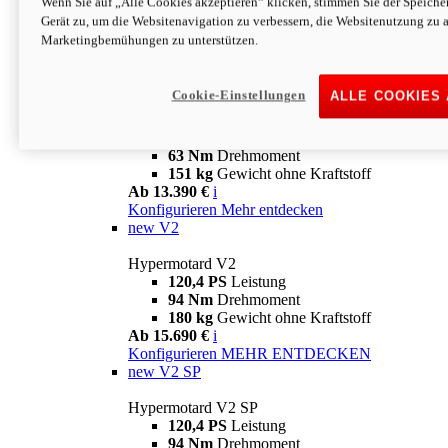
Wenn Sie auf „Alle Cookies akzeptieren“ klicken, stimmen Sie der Speich
63 Nm
Drehmoment
Gerät zu, um die Websitenavigation zu verbessern, die Websitenutzung zu 
151 kg
Gewicht ohne Kraftstoff
Marketingbemühungen zu unterstützen.
Ab 13.890 €
i
Konfigurieren
MEHR ENTDECKEN
new
698 Mono Nera
Cookie-Einstellungen
ALLE COOKIES
Hypermotard 698 Mono Nera
77,5 PS
Leistung
63 Nm
Drehmoment
151 kg
Gewicht ohne Kraftstoff
Ab 13.390 €
i
Konfigurieren
Mehr entdecken
new
V2
Hypermotard V2
120,4 PS
Leistung
94 Nm
Drehmoment
180 kg
Gewicht ohne Kraftstoff
Ab 15.690 €
i
Konfigurieren
MEHR ENTDECKEN
new
V2 SP
Hypermotard V2 SP
120,4 PS
Leistung
94 Nm
Drehmoment