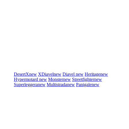
DesertX
new
XDiavel
new
Diavel
new
Heritage
new
Hypermotard
new
Monster
new
Streetfighter
new
Superleggera
new
Multistrada
new
Panigale
new