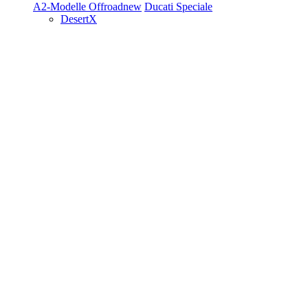
A2-Modelle
Offroad
new
Ducati Speciale
DesertX