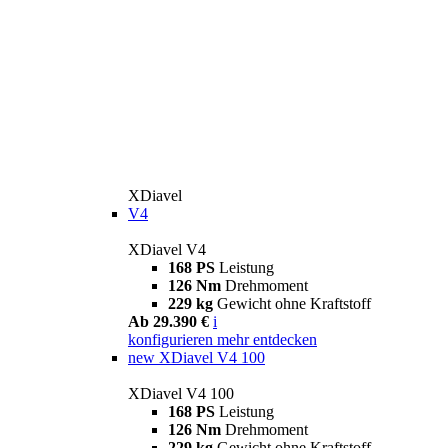
XDiavel
V4
XDiavel V4
168 PS
Leistung
126 Nm
Drehmoment
229 kg
Gewicht ohne Kraftstoff
Ab 29.390 €
i
konfigurieren
mehr entdecken
new
XDiavel V4 100
XDiavel V4 100
168 PS
Leistung
126 Nm
Drehmoment
229 kg
Gewicht ohne Kraftstoff