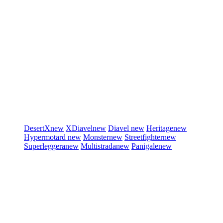
DesertX
new
XDiavel
new
Diavel
new
Heritage
new
Hypermotard
new
Monster
new
Streetfighter
new
Superleggera
new
Multistrada
new
Panigale
new