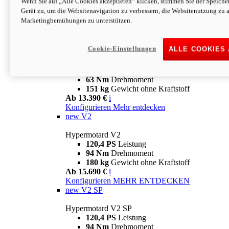
Wenn Sie auf „Alle Cookies akzeptieren“ klicken, stimmen Sie der Speich
63 Nm
Drehmoment
Gerät zu, um die Websitenavigation zu verbessern, die Websitenutzung zu 
151 kg
Gewicht ohne Kraftstoff
Marketingbemühungen zu unterstützen.
Ab 13.890 €
i
Konfigurieren
MEHR ENTDECKEN
new
698 Mono Nera
Cookie-Einstellungen
ALLE COOKIES
Hypermotard 698 Mono Nera
77,5 PS
Leistung
63 Nm
Drehmoment
151 kg
Gewicht ohne Kraftstoff
Ab 13.390 €
i
Konfigurieren
Mehr entdecken
new
V2
Hypermotard V2
120,4 PS
Leistung
94 Nm
Drehmoment
180 kg
Gewicht ohne Kraftstoff
Ab 15.690 €
i
Konfigurieren
MEHR ENTDECKEN
new
V2 SP
Hypermotard V2 SP
120,4 PS
Leistung
94 Nm
Drehmoment