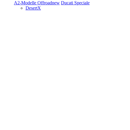
A2-Modelle
Offroad
new
Ducati Speciale
DesertX