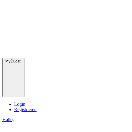
MyDucati
Login
Registrieren
Hallo,