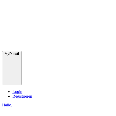
MyDucati
Login
Registrieren
Hallo,