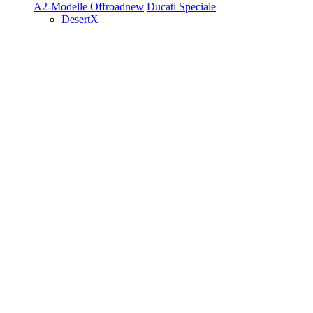
A2-Modelle
Offroad
new
Ducati Speciale
DesertX