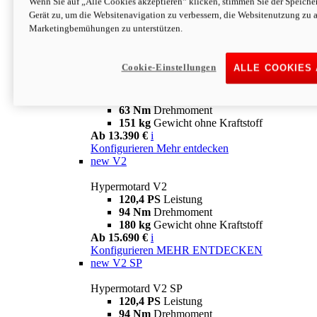
Wenn Sie auf „Alle Cookies akzeptieren“ klicken, stimmen Sie der Speich
63 Nm
Drehmoment
Gerät zu, um die Websitenavigation zu verbessern, die Websitenutzung zu 
151 kg
Gewicht ohne Kraftstoff
Marketingbemühungen zu unterstützen.
Ab 13.890 €
i
Konfigurieren
MEHR ENTDECKEN
new
698 Mono Nera
Cookie-Einstellungen
ALLE COOKIES
Hypermotard 698 Mono Nera
77,5 PS
Leistung
63 Nm
Drehmoment
151 kg
Gewicht ohne Kraftstoff
Ab 13.390 €
i
Konfigurieren
Mehr entdecken
new
V2
Hypermotard V2
120,4 PS
Leistung
94 Nm
Drehmoment
180 kg
Gewicht ohne Kraftstoff
Ab 15.690 €
i
Konfigurieren
MEHR ENTDECKEN
new
V2 SP
Hypermotard V2 SP
120,4 PS
Leistung
94 Nm
Drehmoment