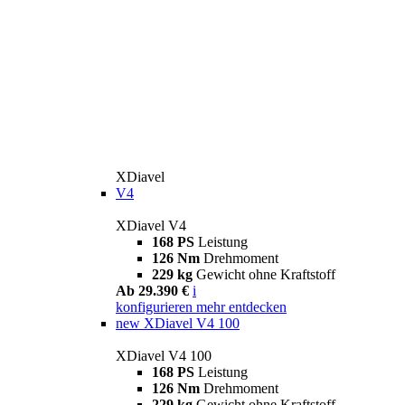
XDiavel
V4
XDiavel V4
168 PS
Leistung
126 Nm
Drehmoment
229 kg
Gewicht ohne Kraftstoff
Ab 29.390 €
i
konfigurieren
mehr entdecken
new
XDiavel V4 100
XDiavel V4 100
168 PS
Leistung
126 Nm
Drehmoment
229 kg
Gewicht ohne Kraftstoff