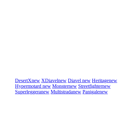
DesertX
new
XDiavel
new
Diavel
new
Heritage
new
Hypermotard
new
Monster
new
Streetfighter
new
Superleggera
new
Multistrada
new
Panigale
new