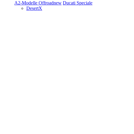
A2-Modelle
Offroad
new
Ducati Speciale
DesertX