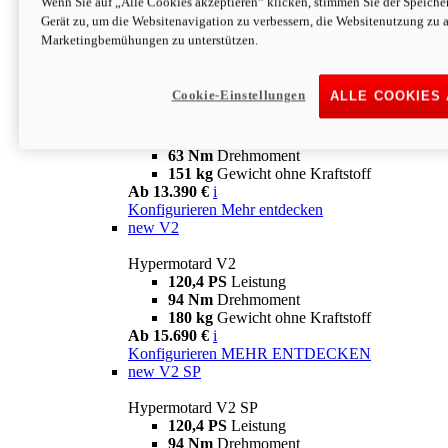
Wenn Sie auf „Alle Cookies akzeptieren“ klicken, stimmen Sie der Speich
63 Nm
Drehmoment
Gerät zu, um die Websitenavigation zu verbessern, die Websitenutzung zu 
151 kg
Gewicht ohne Kraftstoff
Marketingbemühungen zu unterstützen.
Ab 13.890 €
i
Konfigurieren
MEHR ENTDECKEN
new
698 Mono Nera
Cookie-Einstellungen
ALLE COOKIES
Hypermotard 698 Mono Nera
77,5 PS
Leistung
63 Nm
Drehmoment
151 kg
Gewicht ohne Kraftstoff
Ab 13.390 €
i
Konfigurieren
Mehr entdecken
new
V2
Hypermotard V2
120,4 PS
Leistung
94 Nm
Drehmoment
180 kg
Gewicht ohne Kraftstoff
Ab 15.690 €
i
Konfigurieren
MEHR ENTDECKEN
new
V2 SP
Hypermotard V2 SP
120,4 PS
Leistung
94 Nm
Drehmoment