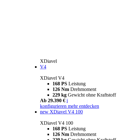
XDiavel
V4
XDiavel V4
168 PS
Leistung
126 Nm
Drehmoment
229 kg
Gewicht ohne Kraftstoff
Ab 29.390 €
i
konfigurieren
mehr entdecken
new
XDiavel V4 100
XDiavel V4 100
168 PS
Leistung
126 Nm
Drehmoment
229 kg
Gewicht ohne Kraftstoff