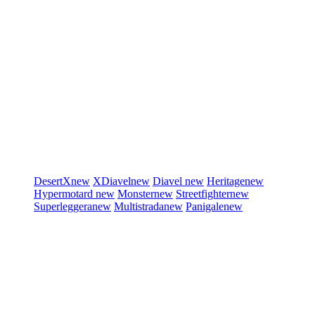
DesertX
new
XDiavel
new
Diavel
new
Heritage
new
Hypermotard
new
Monster
new
Streetfighter
new
Superleggera
new
Multistrada
new
Panigale
new