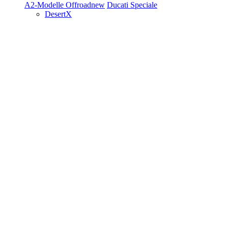
A2-Modelle
Offroad
new
Ducati Speciale
DesertX