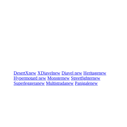
DesertX
new
XDiavel
new
Diavel
new
Heritage
new
Hypermotard
new
Monster
new
Streetfighter
new
Superleggera
new
Multistrada
new
Panigale
new