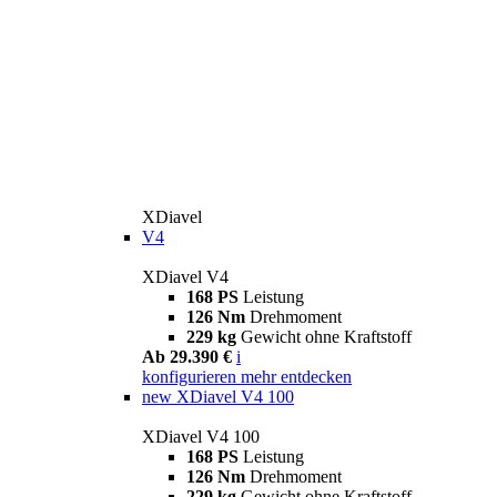
XDiavel
V4
XDiavel V4
168 PS
Leistung
126 Nm
Drehmoment
229 kg
Gewicht ohne Kraftstoff
Ab 29.390 €
i
konfigurieren
mehr entdecken
new
XDiavel V4 100
XDiavel V4 100
168 PS
Leistung
126 Nm
Drehmoment
229 kg
Gewicht ohne Kraftstoff