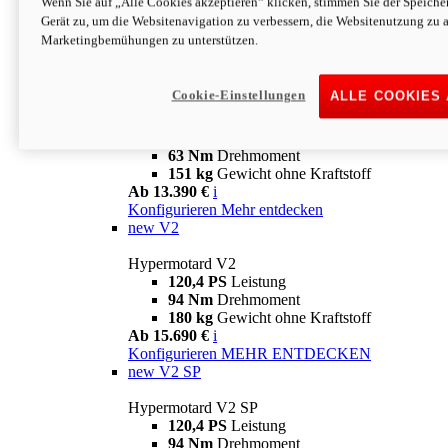
Wenn Sie auf „Alle Cookies akzeptieren“ klicken, stimmen Sie der Speich
63 Nm
Drehmoment
Gerät zu, um die Websitenavigation zu verbessern, die Websitenutzung zu 
151 kg
Gewicht ohne Kraftstoff
Marketingbemühungen zu unterstützen.
Ab 13.890 €
i
Konfigurieren
MEHR ENTDECKEN
new
698 Mono Nera
Cookie-Einstellungen
ALLE COOKIES
Hypermotard 698 Mono Nera
77,5 PS
Leistung
63 Nm
Drehmoment
151 kg
Gewicht ohne Kraftstoff
Ab 13.390 €
i
Konfigurieren
Mehr entdecken
new
V2
Hypermotard V2
120,4 PS
Leistung
94 Nm
Drehmoment
180 kg
Gewicht ohne Kraftstoff
Ab 15.690 €
i
Konfigurieren
MEHR ENTDECKEN
new
V2 SP
Hypermotard V2 SP
120,4 PS
Leistung
94 Nm
Drehmoment