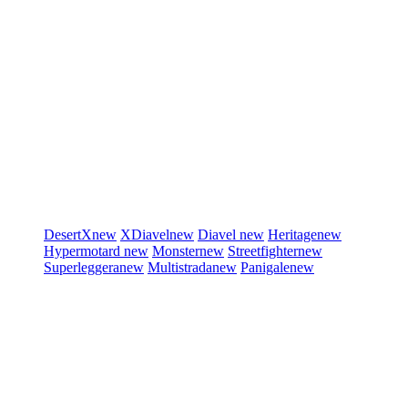
DesertX
new
XDiavel
new
Diavel
new
Heritage
new
Hypermotard
new
Monster
new
Streetfighter
new
Superleggera
new
Multistrada
new
Panigale
new