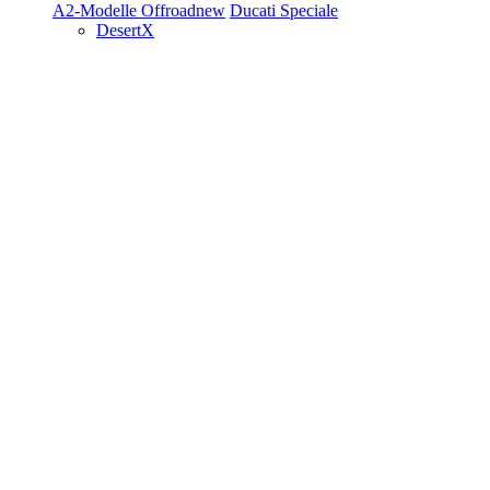
A2-Modelle
Offroad
new
Ducati Speciale
DesertX