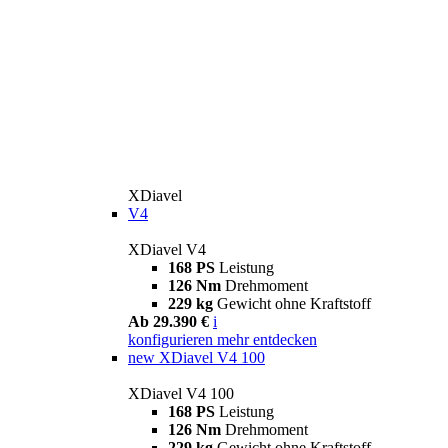
XDiavel
V4
XDiavel V4
168 PS
Leistung
126 Nm
Drehmoment
229 kg
Gewicht ohne Kraftstoff
Ab 29.390 €
i
konfigurieren
mehr entdecken
new
XDiavel V4 100
XDiavel V4 100
168 PS
Leistung
126 Nm
Drehmoment
229 kg
Gewicht ohne Kraftstoff