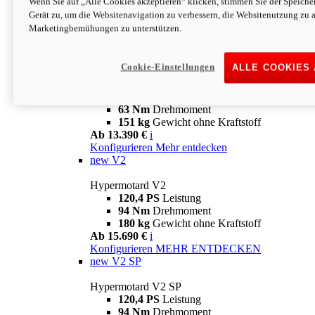
Wenn Sie auf „Alle Cookies akzeptieren“ klicken, stimmen Sie der Speich
63 Nm
Drehmoment
Gerät zu, um die Websitenavigation zu verbessern, die Websitenutzung zu 
151 kg
Gewicht ohne Kraftstoff
Marketingbemühungen zu unterstützen.
Ab 13.890 €
i
Konfigurieren
MEHR ENTDECKEN
new
698 Mono Nera
Cookie-Einstellungen
ALLE COOKIES
Hypermotard 698 Mono Nera
77,5 PS
Leistung
63 Nm
Drehmoment
151 kg
Gewicht ohne Kraftstoff
Ab 13.390 €
i
Konfigurieren
Mehr entdecken
new
V2
Hypermotard V2
120,4 PS
Leistung
94 Nm
Drehmoment
180 kg
Gewicht ohne Kraftstoff
Ab 15.690 €
i
Konfigurieren
MEHR ENTDECKEN
new
V2 SP
Hypermotard V2 SP
120,4 PS
Leistung
94 Nm
Drehmoment