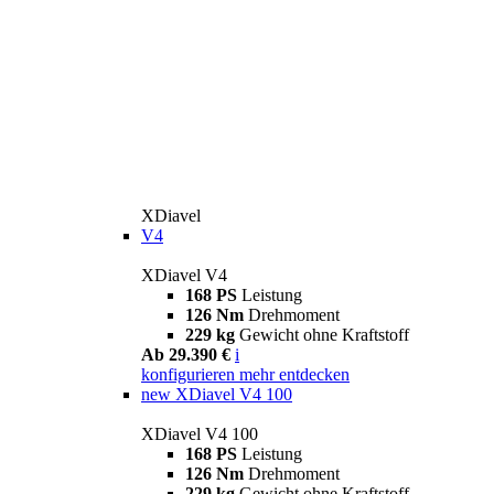
XDiavel
V4
XDiavel V4
168 PS
Leistung
126 Nm
Drehmoment
229 kg
Gewicht ohne Kraftstoff
Ab 29.390 €
i
konfigurieren
mehr entdecken
new
XDiavel V4 100
XDiavel V4 100
168 PS
Leistung
126 Nm
Drehmoment
229 kg
Gewicht ohne Kraftstoff