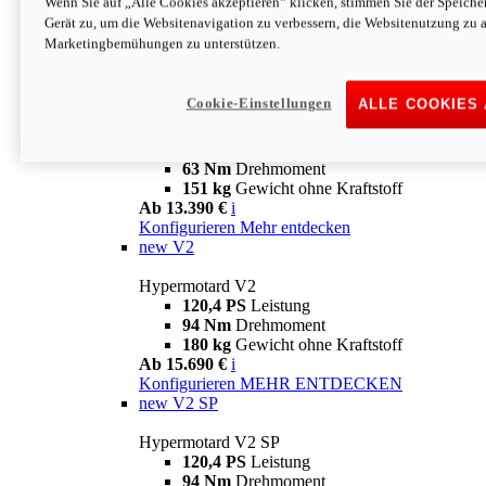
Wenn Sie auf „Alle Cookies akzeptieren“ klicken, stimmen Sie der Speich
63 Nm
Drehmoment
Gerät zu, um die Websitenavigation zu verbessern, die Websitenutzung zu 
151 kg
Gewicht ohne Kraftstoff
Marketingbemühungen zu unterstützen.
Ab 13.890 €
i
Konfigurieren
MEHR ENTDECKEN
new
698 Mono Nera
Cookie-Einstellungen
ALLE COOKIES
Hypermotard 698 Mono Nera
77,5 PS
Leistung
63 Nm
Drehmoment
151 kg
Gewicht ohne Kraftstoff
Ab 13.390 €
i
Konfigurieren
Mehr entdecken
new
V2
Hypermotard V2
120,4 PS
Leistung
94 Nm
Drehmoment
180 kg
Gewicht ohne Kraftstoff
Ab 15.690 €
i
Konfigurieren
MEHR ENTDECKEN
new
V2 SP
Hypermotard V2 SP
120,4 PS
Leistung
94 Nm
Drehmoment