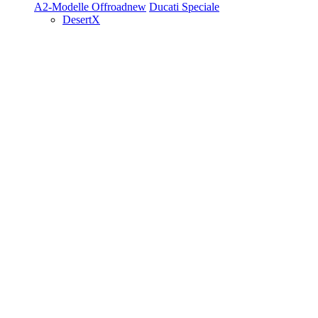
A2-Modelle
Offroad
new
Ducati Speciale
DesertX