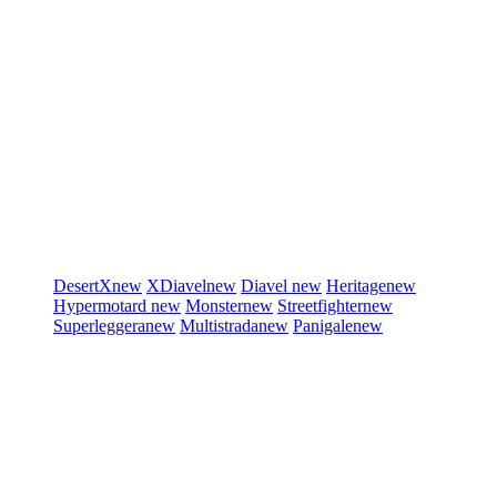
DesertX
new
XDiavel
new
Diavel
new
Heritage
new
Hypermotard
new
Monster
new
Streetfighter
new
Superleggera
new
Multistrada
new
Panigale
new