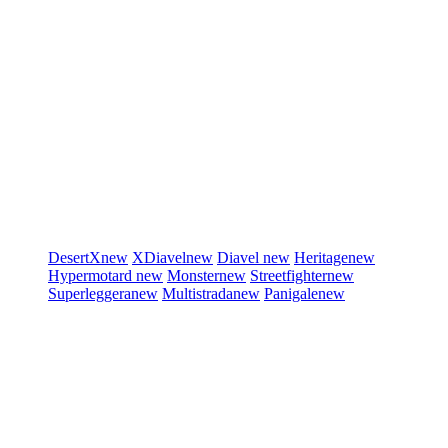
DesertX
new
XDiavel
new
Diavel
new
Heritage
new
Hypermotard
new
Monster
new
Streetfighter
new
Superleggera
new
Multistrada
new
Panigale
new