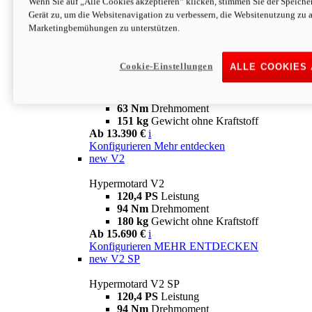
Wenn Sie auf „Alle Cookies akzeptieren“ klicken, stimmen Sie der Speich
63 Nm
Drehmoment
Gerät zu, um die Websitenavigation zu verbessern, die Websitenutzung zu 
151 kg
Gewicht ohne Kraftstoff
Marketingbemühungen zu unterstützen.
Ab 13.890 €
i
Konfigurieren
MEHR ENTDECKEN
new
698 Mono Nera
Cookie-Einstellungen
ALLE COOKIES
Hypermotard 698 Mono Nera
77,5 PS
Leistung
63 Nm
Drehmoment
151 kg
Gewicht ohne Kraftstoff
Ab 13.390 €
i
Konfigurieren
Mehr entdecken
new
V2
Hypermotard V2
120,4 PS
Leistung
94 Nm
Drehmoment
180 kg
Gewicht ohne Kraftstoff
Ab 15.690 €
i
Konfigurieren
MEHR ENTDECKEN
new
V2 SP
Hypermotard V2 SP
120,4 PS
Leistung
94 Nm
Drehmoment