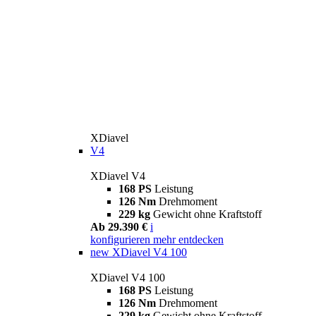
XDiavel
V4
XDiavel V4
168 PS
Leistung
126 Nm
Drehmoment
229 kg
Gewicht ohne Kraftstoff
Ab 29.390 €
i
konfigurieren
mehr entdecken
new
XDiavel V4 100
XDiavel V4 100
168 PS
Leistung
126 Nm
Drehmoment
229 kg
Gewicht ohne Kraftstoff