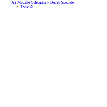
A2-Modelle
Offroad
new
Ducati Speciale
DesertX