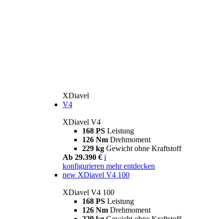
XDiavel
V4
XDiavel V4
168 PS
Leistung
126 Nm
Drehmoment
229 kg
Gewicht ohne Kraftstoff
Ab 29.390 €
i
konfigurieren
mehr entdecken
new
XDiavel V4 100
XDiavel V4 100
168 PS
Leistung
126 Nm
Drehmoment
229 kg
Gewicht ohne Kraftstoff