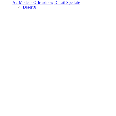
A2-Modelle
Offroad
new
Ducati Speciale
DesertX