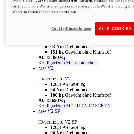
Wenn Sie auf „Alle Cookies akzeptieren“ klicken, stimmen Sie der Speich
63 Nm
Drehmoment
Gerät zu, um die Websitenavigation zu verbessern, die Websitenutzung zu 
151 kg
Gewicht ohne Kraftstoff
Marketingbemühungen zu unterstützen.
Ab 13.890 €
i
Konfigurieren
MEHR ENTDECKEN
new
698 Mono Nera
Cookie-Einstellungen
ALLE COOKIES
Hypermotard 698 Mono Nera
77,5 PS
Leistung
63 Nm
Drehmoment
151 kg
Gewicht ohne Kraftstoff
Ab 13.390 €
i
Konfigurieren
Mehr entdecken
new
V2
Hypermotard V2
120,4 PS
Leistung
94 Nm
Drehmoment
180 kg
Gewicht ohne Kraftstoff
Ab 15.690 €
i
Konfigurieren
MEHR ENTDECKEN
new
V2 SP
Hypermotard V2 SP
120,4 PS
Leistung
94 Nm
Drehmoment