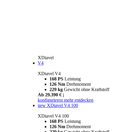
XDiavel
V4
XDiavel V4
168 PS
Leistung
126 Nm
Drehmoment
229 kg
Gewicht ohne Kraftstoff
Ab 29.390 €
i
konfigurieren
mehr entdecken
new
XDiavel V4 100
XDiavel V4 100
168 PS
Leistung
126 Nm
Drehmoment
229 kg
Gewicht ohne Kraftstoff