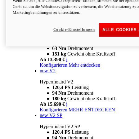
Wenn Sie auf „Alle Cookies akzeptieren“ klicken, stimmen Sie der Speich
63 Nm
Drehmoment
Gerät zu, um die Websitenavigation zu verbessern, die Websitenutzung zu 
151 kg
Gewicht ohne Kraftstoff
Marketingbemühungen zu unterstützen.
Ab 13.890 €
i
Konfigurieren
MEHR ENTDECKEN
new
698 Mono Nera
Cookie-Einstellungen
ALLE COOKIES
Hypermotard 698 Mono Nera
77,5 PS
Leistung
63 Nm
Drehmoment
151 kg
Gewicht ohne Kraftstoff
Ab 13.390 €
i
Konfigurieren
Mehr entdecken
new
V2
Hypermotard V2
120,4 PS
Leistung
94 Nm
Drehmoment
180 kg
Gewicht ohne Kraftstoff
Ab 15.690 €
i
Konfigurieren
MEHR ENTDECKEN
new
V2 SP
Hypermotard V2 SP
120,4 PS
Leistung
94 Nm
Drehmoment