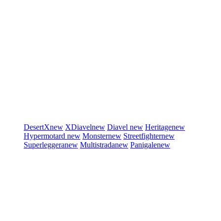
DesertX
new
XDiavel
new
Diavel
new
Heritage
new
Hypermotard
new
Monster
new
Streetfighter
new
Superleggera
new
Multistrada
new
Panigale
new