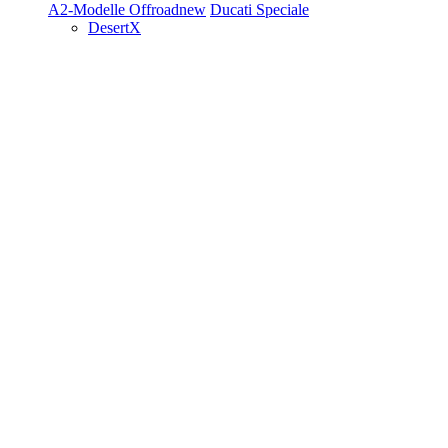
A2-Modelle
Offroad
new
Ducati Speciale
DesertX