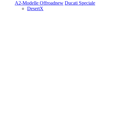
A2-Modelle
Offroad
new
Ducati Speciale
DesertX