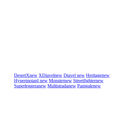
DesertX
new
XDiavel
new
Diavel
new
Heritage
new
Hypermotard
new
Monster
new
Streetfighter
new
Superleggera
new
Multistrada
new
Panigale
new