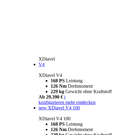
XDiavel
V4
XDiavel V4
168 PS
Leistung
126 Nm
Drehmoment
229 kg
Gewicht ohne Kraftstoff
Ab 29.390 €
i
konfigurieren
mehr entdecken
new
XDiavel V4 100
XDiavel V4 100
168 PS
Leistung
126 Nm
Drehmoment
229 kg
Gewicht ohne Kraftstoff