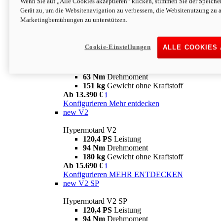
Wenn Sie auf „Alle Cookies akzeptieren“ klicken, stimmen Sie der Speich
63 Nm
Drehmoment
Gerät zu, um die Websitenavigation zu verbessern, die Websitenutzung zu 
151 kg
Gewicht ohne Kraftstoff
Marketingbemühungen zu unterstützen.
Ab 13.890 €
i
Konfigurieren
MEHR ENTDECKEN
new
698 Mono Nera
Cookie-Einstellungen
ALLE COOKIES
Hypermotard 698 Mono Nera
77,5 PS
Leistung
63 Nm
Drehmoment
151 kg
Gewicht ohne Kraftstoff
Ab 13.390 €
i
Konfigurieren
Mehr entdecken
new
V2
Hypermotard V2
120,4 PS
Leistung
94 Nm
Drehmoment
180 kg
Gewicht ohne Kraftstoff
Ab 15.690 €
i
Konfigurieren
MEHR ENTDECKEN
new
V2 SP
Hypermotard V2 SP
120,4 PS
Leistung
94 Nm
Drehmoment