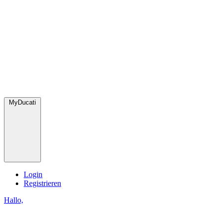
MyDucati
Login
Registrieren
Hallo,