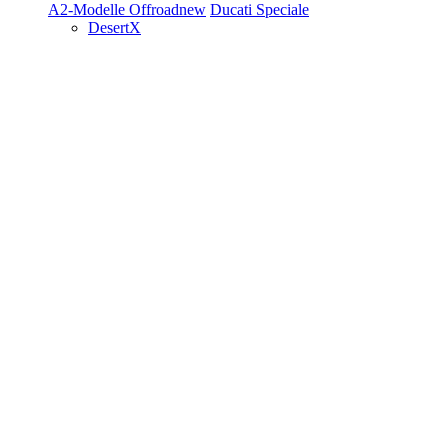
A2-Modelle
Offroad
new
Ducati Speciale
DesertX