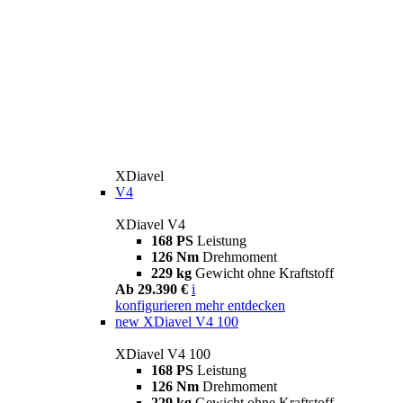
XDiavel
V4
XDiavel V4
168 PS
Leistung
126 Nm
Drehmoment
229 kg
Gewicht ohne Kraftstoff
Ab 29.390 €
i
konfigurieren
mehr entdecken
new
XDiavel V4 100
XDiavel V4 100
168 PS
Leistung
126 Nm
Drehmoment
229 kg
Gewicht ohne Kraftstoff