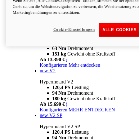
Wenn Sie auf „Alle Cookies akzeptieren“ klicken, stimmen Sie der Speich
63 Nm
Drehmoment
Gerät zu, um die Websitenavigation zu verbessern, die Websitenutzung zu 
151 kg
Gewicht ohne Kraftstoff
Marketingbemühungen zu unterstützen.
Ab 13.890 €
i
Konfigurieren
MEHR ENTDECKEN
new
698 Mono Nera
Cookie-Einstellungen
ALLE COOKIES
Hypermotard 698 Mono Nera
77,5 PS
Leistung
63 Nm
Drehmoment
151 kg
Gewicht ohne Kraftstoff
Ab 13.390 €
i
Konfigurieren
Mehr entdecken
new
V2
Hypermotard V2
120,4 PS
Leistung
94 Nm
Drehmoment
180 kg
Gewicht ohne Kraftstoff
Ab 15.690 €
i
Konfigurieren
MEHR ENTDECKEN
new
V2 SP
Hypermotard V2 SP
120,4 PS
Leistung
94 Nm
Drehmoment