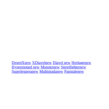
DesertX
new
XDiavel
new
Diavel
new
Heritage
new
Hypermotard
new
Monster
new
Streetfighter
new
Superleggera
new
Multistrada
new
Panigale
new