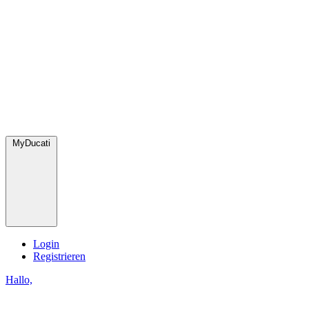
MyDucati
Login
Registrieren
Hallo,