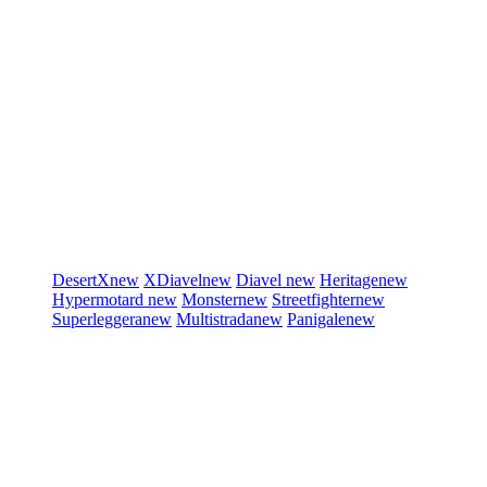
DesertX
new
XDiavel
new
Diavel
new
Heritage
new
Hypermotard
new
Monster
new
Streetfighter
new
Superleggera
new
Multistrada
new
Panigale
new