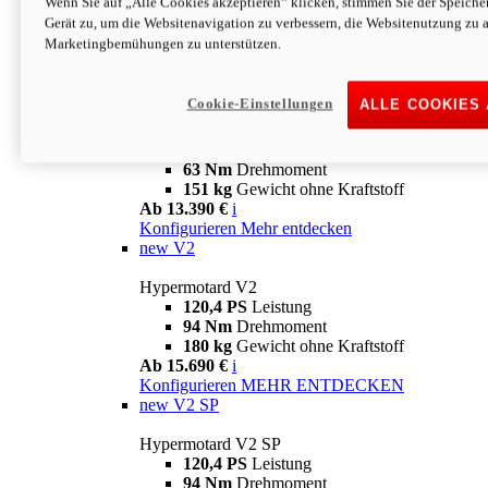
Wenn Sie auf „Alle Cookies akzeptieren“ klicken, stimmen Sie der Speich
63 Nm
Drehmoment
Gerät zu, um die Websitenavigation zu verbessern, die Websitenutzung zu 
151 kg
Gewicht ohne Kraftstoff
Marketingbemühungen zu unterstützen.
Ab 13.890 €
i
Konfigurieren
MEHR ENTDECKEN
new
698 Mono Nera
Cookie-Einstellungen
ALLE COOKIES
Hypermotard 698 Mono Nera
77,5 PS
Leistung
63 Nm
Drehmoment
151 kg
Gewicht ohne Kraftstoff
Ab 13.390 €
i
Konfigurieren
Mehr entdecken
new
V2
Hypermotard V2
120,4 PS
Leistung
94 Nm
Drehmoment
180 kg
Gewicht ohne Kraftstoff
Ab 15.690 €
i
Konfigurieren
MEHR ENTDECKEN
new
V2 SP
Hypermotard V2 SP
120,4 PS
Leistung
94 Nm
Drehmoment