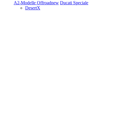
A2-Modelle
Offroad
new
Ducati Speciale
DesertX