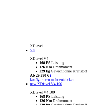
XDiavel
V4
XDiavel V4
168 PS
Leistung
126 Nm
Drehmoment
229 kg
Gewicht ohne Kraftstoff
Ab 29.390 €
i
konfigurieren
mehr entdecken
new
XDiavel V4 100
XDiavel V4 100
168 PS
Leistung
126 Nm
Drehmoment
229 kg
Gewicht ohne Kraftstoff