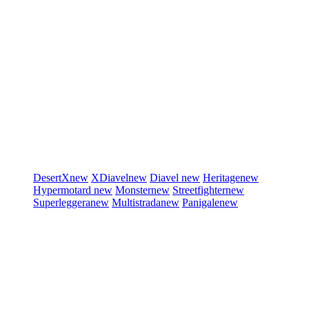
DesertX
new
XDiavel
new
Diavel
new
Heritage
new
Hypermotard
new
Monster
new
Streetfighter
new
Superleggera
new
Multistrada
new
Panigale
new