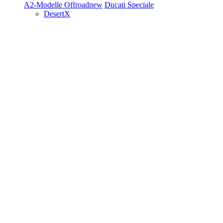
A2-Modelle
Offroad
new
Ducati Speciale
DesertX