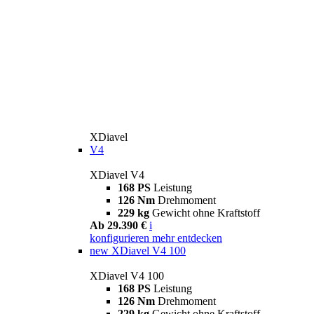
XDiavel
V4
XDiavel V4
168 PS
Leistung
126 Nm
Drehmoment
229 kg
Gewicht ohne Kraftstoff
Ab 29.390 €
i
konfigurieren
mehr entdecken
new
XDiavel V4 100
XDiavel V4 100
168 PS
Leistung
126 Nm
Drehmoment
229 kg
Gewicht ohne Kraftstoff