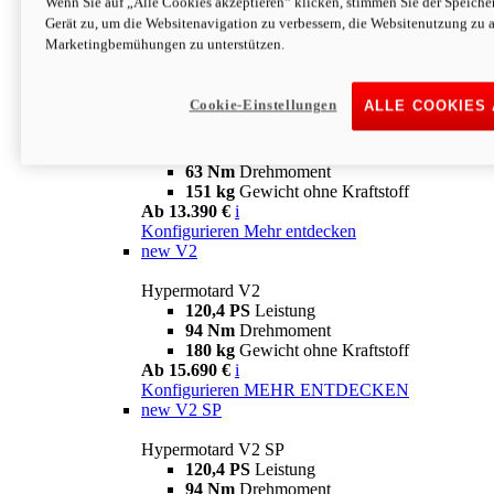
Wenn Sie auf „Alle Cookies akzeptieren“ klicken, stimmen Sie der Speich
63 Nm
Drehmoment
Gerät zu, um die Websitenavigation zu verbessern, die Websitenutzung zu 
151 kg
Gewicht ohne Kraftstoff
Marketingbemühungen zu unterstützen.
Ab 13.890 €
i
Konfigurieren
MEHR ENTDECKEN
new
698 Mono Nera
Cookie-Einstellungen
ALLE COOKIES
Hypermotard 698 Mono Nera
77,5 PS
Leistung
63 Nm
Drehmoment
151 kg
Gewicht ohne Kraftstoff
Ab 13.390 €
i
Konfigurieren
Mehr entdecken
new
V2
Hypermotard V2
120,4 PS
Leistung
94 Nm
Drehmoment
180 kg
Gewicht ohne Kraftstoff
Ab 15.690 €
i
Konfigurieren
MEHR ENTDECKEN
new
V2 SP
Hypermotard V2 SP
120,4 PS
Leistung
94 Nm
Drehmoment