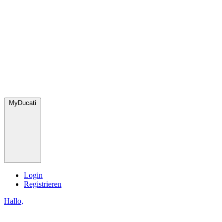
MyDucati
Login
Registrieren
Hallo,