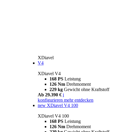
XDiavel
V4
XDiavel V4
168 PS
Leistung
126 Nm
Drehmoment
229 kg
Gewicht ohne Kraftstoff
Ab 29.390 €
i
konfigurieren
mehr entdecken
new
XDiavel V4 100
XDiavel V4 100
168 PS
Leistung
126 Nm
Drehmoment
229 kg
Gewicht ohne Kraftstoff