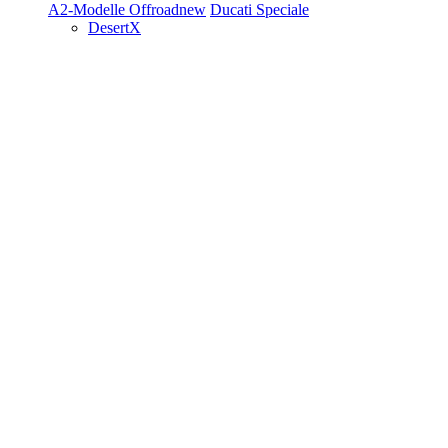
A2-Modelle
Offroad
new
Ducati Speciale
DesertX