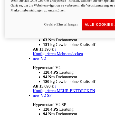
Wenn Sie auf „Alle Cookies akzeptieren“ klicken, stimmen Sie der Speich
63 Nm
Drehmoment
Gerät zu, um die Websitenavigation zu verbessern, die Websitenutzung zu 
151 kg
Gewicht ohne Kraftstoff
Marketingbemühungen zu unterstützen.
Ab 13.890 €
i
Konfigurieren
MEHR ENTDECKEN
new
698 Mono Nera
Cookie-Einstellungen
ALLE COOKIES
Hypermotard 698 Mono Nera
77,5 PS
Leistung
63 Nm
Drehmoment
151 kg
Gewicht ohne Kraftstoff
Ab 13.390 €
i
Konfigurieren
Mehr entdecken
new
V2
Hypermotard V2
120,4 PS
Leistung
94 Nm
Drehmoment
180 kg
Gewicht ohne Kraftstoff
Ab 15.690 €
i
Konfigurieren
MEHR ENTDECKEN
new
V2 SP
Hypermotard V2 SP
120,4 PS
Leistung
94 Nm
Drehmoment