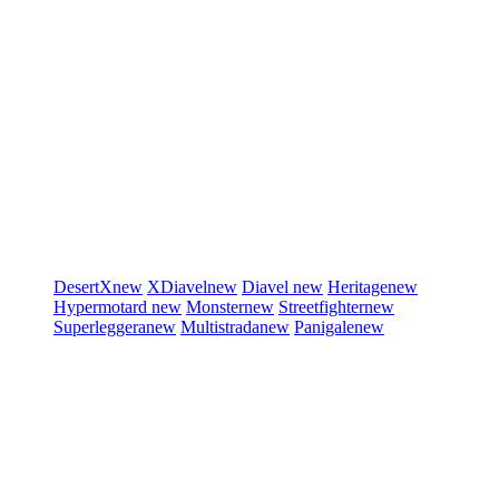
DesertX
new
XDiavel
new
Diavel
new
Heritage
new
Hypermotard
new
Monster
new
Streetfighter
new
Superleggera
new
Multistrada
new
Panigale
new