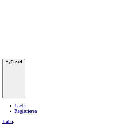
MyDucati
Login
Registrieren
Hallo,