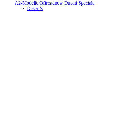
A2-Modelle
Offroad
new
Ducati Speciale
DesertX