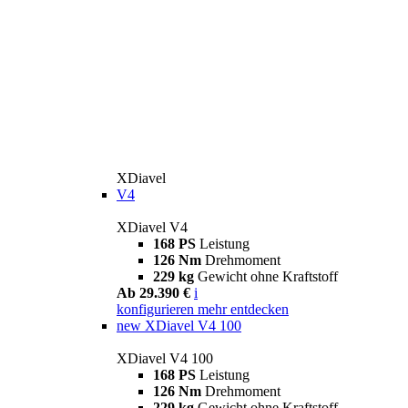
XDiavel
V4
XDiavel V4
168 PS
Leistung
126 Nm
Drehmoment
229 kg
Gewicht ohne Kraftstoff
Ab 29.390 €
i
konfigurieren
mehr entdecken
new
XDiavel V4 100
XDiavel V4 100
168 PS
Leistung
126 Nm
Drehmoment
229 kg
Gewicht ohne Kraftstoff