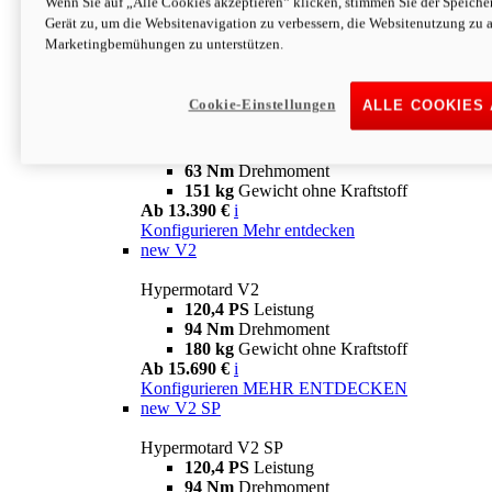
Wenn Sie auf „Alle Cookies akzeptieren“ klicken, stimmen Sie der Speich
63 Nm
Drehmoment
Gerät zu, um die Websitenavigation zu verbessern, die Websitenutzung zu 
151 kg
Gewicht ohne Kraftstoff
Marketingbemühungen zu unterstützen.
Ab 13.890 €
i
Konfigurieren
MEHR ENTDECKEN
new
698 Mono Nera
Cookie-Einstellungen
ALLE COOKIES
Hypermotard 698 Mono Nera
77,5 PS
Leistung
63 Nm
Drehmoment
151 kg
Gewicht ohne Kraftstoff
Ab 13.390 €
i
Konfigurieren
Mehr entdecken
new
V2
Hypermotard V2
120,4 PS
Leistung
94 Nm
Drehmoment
180 kg
Gewicht ohne Kraftstoff
Ab 15.690 €
i
Konfigurieren
MEHR ENTDECKEN
new
V2 SP
Hypermotard V2 SP
120,4 PS
Leistung
94 Nm
Drehmoment