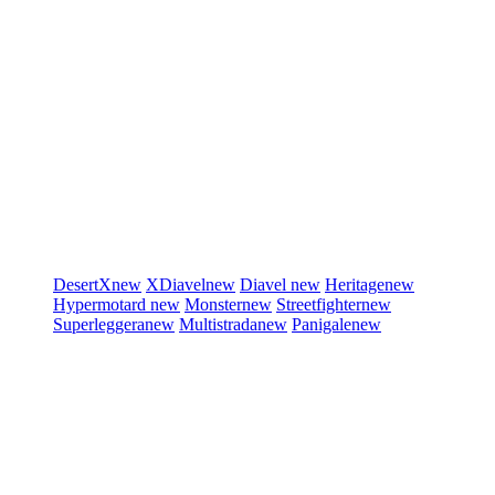
DesertX
new
XDiavel
new
Diavel
new
Heritage
new
Hypermotard
new
Monster
new
Streetfighter
new
Superleggera
new
Multistrada
new
Panigale
new