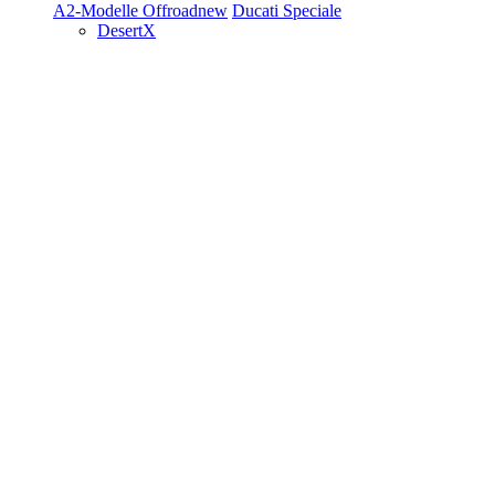
A2-Modelle
Offroad
new
Ducati Speciale
DesertX