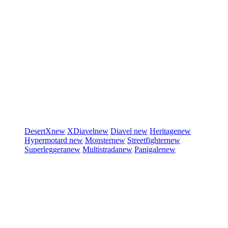
DesertX
new
XDiavel
new
Diavel
new
Heritage
new
Hypermotard
new
Monster
new
Streetfighter
new
Superleggera
new
Multistrada
new
Panigale
new