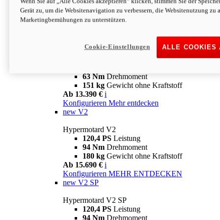
Wenn Sie auf „Alle Cookies akzeptieren“ klicken, stimmen Sie der Speich
63 Nm
Drehmoment
Gerät zu, um die Websitenavigation zu verbessern, die Websitenutzung zu 
151 kg
Gewicht ohne Kraftstoff
Marketingbemühungen zu unterstützen.
Ab 13.890 €
i
Konfigurieren
MEHR ENTDECKEN
new
698 Mono Nera
Cookie-Einstellungen
ALLE COOKIES
Hypermotard 698 Mono Nera
77,5 PS
Leistung
63 Nm
Drehmoment
151 kg
Gewicht ohne Kraftstoff
Ab 13.390 €
i
Konfigurieren
Mehr entdecken
new
V2
Hypermotard V2
120,4 PS
Leistung
94 Nm
Drehmoment
180 kg
Gewicht ohne Kraftstoff
Ab 15.690 €
i
Konfigurieren
MEHR ENTDECKEN
new
V2 SP
Hypermotard V2 SP
120,4 PS
Leistung
94 Nm
Drehmoment