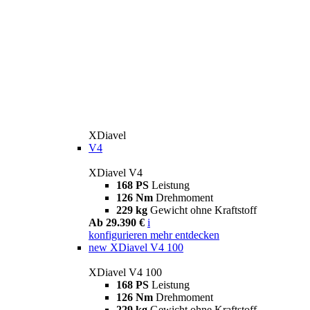
XDiavel
V4
XDiavel V4
168 PS
Leistung
126 Nm
Drehmoment
229 kg
Gewicht ohne Kraftstoff
Ab 29.390 €
i
konfigurieren
mehr entdecken
new
XDiavel V4 100
XDiavel V4 100
168 PS
Leistung
126 Nm
Drehmoment
229 kg
Gewicht ohne Kraftstoff