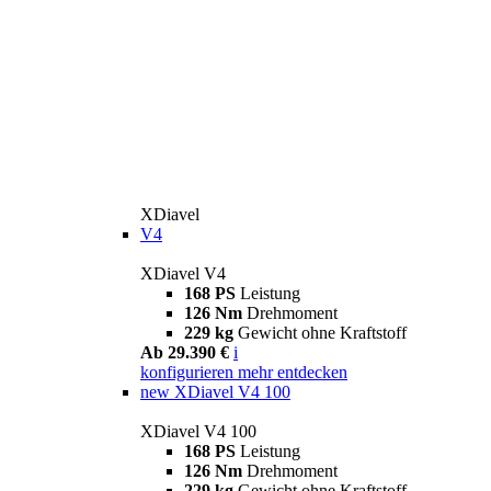
XDiavel
V4
XDiavel V4
168 PS
Leistung
126 Nm
Drehmoment
229 kg
Gewicht ohne Kraftstoff
Ab 29.390 €
i
konfigurieren
mehr entdecken
new
XDiavel V4 100
XDiavel V4 100
168 PS
Leistung
126 Nm
Drehmoment
229 kg
Gewicht ohne Kraftstoff