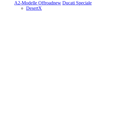
A2-Modelle
Offroad
new
Ducati Speciale
DesertX