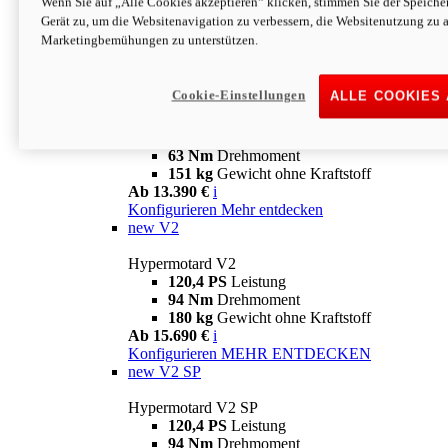
Wenn Sie auf „Alle Cookies akzeptieren“ klicken, stimmen Sie der Speich
63 Nm
Drehmoment
Gerät zu, um die Websitenavigation zu verbessern, die Websitenutzung zu 
151 kg
Gewicht ohne Kraftstoff
Marketingbemühungen zu unterstützen.
Ab 13.890 €
i
Konfigurieren
MEHR ENTDECKEN
new
698 Mono Nera
Cookie-Einstellungen
ALLE COOKIES
Hypermotard 698 Mono Nera
77,5 PS
Leistung
63 Nm
Drehmoment
151 kg
Gewicht ohne Kraftstoff
Ab 13.390 €
i
Konfigurieren
Mehr entdecken
new
V2
Hypermotard V2
120,4 PS
Leistung
94 Nm
Drehmoment
180 kg
Gewicht ohne Kraftstoff
Ab 15.690 €
i
Konfigurieren
MEHR ENTDECKEN
new
V2 SP
Hypermotard V2 SP
120,4 PS
Leistung
94 Nm
Drehmoment