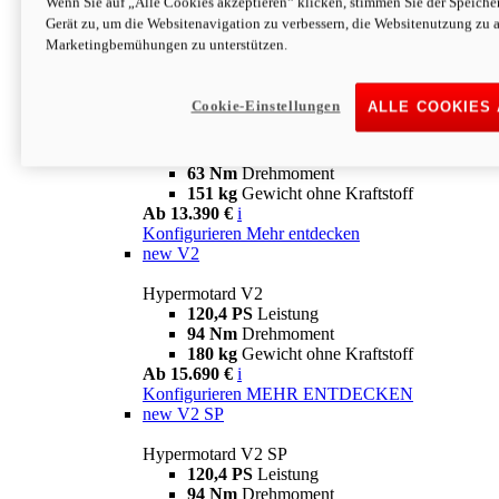
Wenn Sie auf „Alle Cookies akzeptieren“ klicken, stimmen Sie der Speich
63 Nm
Drehmoment
Gerät zu, um die Websitenavigation zu verbessern, die Websitenutzung zu 
151 kg
Gewicht ohne Kraftstoff
Marketingbemühungen zu unterstützen.
Ab 13.890 €
i
Konfigurieren
MEHR ENTDECKEN
new
698 Mono Nera
Cookie-Einstellungen
ALLE COOKIES
Hypermotard 698 Mono Nera
77,5 PS
Leistung
63 Nm
Drehmoment
151 kg
Gewicht ohne Kraftstoff
Ab 13.390 €
i
Konfigurieren
Mehr entdecken
new
V2
Hypermotard V2
120,4 PS
Leistung
94 Nm
Drehmoment
180 kg
Gewicht ohne Kraftstoff
Ab 15.690 €
i
Konfigurieren
MEHR ENTDECKEN
new
V2 SP
Hypermotard V2 SP
120,4 PS
Leistung
94 Nm
Drehmoment