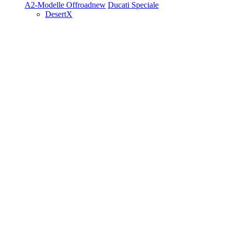
A2-Modelle
Offroad
new
Ducati Speciale
DesertX