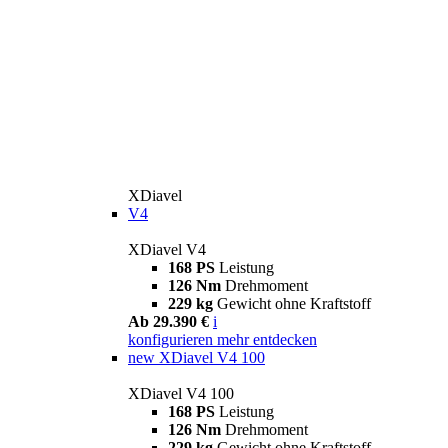
XDiavel
V4
XDiavel V4
168 PS
Leistung
126 Nm
Drehmoment
229 kg
Gewicht ohne Kraftstoff
Ab 29.390 €
i
konfigurieren
mehr entdecken
new
XDiavel V4 100
XDiavel V4 100
168 PS
Leistung
126 Nm
Drehmoment
229 kg
Gewicht ohne Kraftstoff