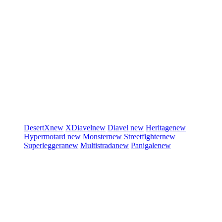
DesertX
new
XDiavel
new
Diavel
new
Heritage
new
Hypermotard
new
Monster
new
Streetfighter
new
Superleggera
new
Multistrada
new
Panigale
new