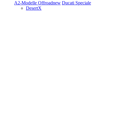
A2-Modelle
Offroad
new
Ducati Speciale
DesertX