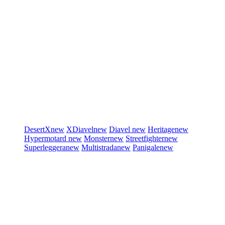
DesertX
new
XDiavel
new
Diavel
new
Heritage
new
Hypermotard
new
Monster
new
Streetfighter
new
Superleggera
new
Multistrada
new
Panigale
new