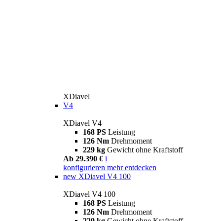
XDiavel
V4
XDiavel V4
168 PS
Leistung
126 Nm
Drehmoment
229 kg
Gewicht ohne Kraftstoff
Ab 29.390 €
i
konfigurieren
mehr entdecken
new
XDiavel V4 100
XDiavel V4 100
168 PS
Leistung
126 Nm
Drehmoment
229 kg
Gewicht ohne Kraftstoff