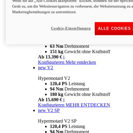
Wenn Sie auf „Alle Cookies akzeptieren“ klicken, stimmen Sie der Speich
63 Nm
Drehmoment
Gerät zu, um die Websitenavigation zu verbessern, die Websitenutzung zu 
151 kg
Gewicht ohne Kraftstoff
Marketingbemühungen zu unterstützen.
Ab 13.890 €
i
Konfigurieren
MEHR ENTDECKEN
new
698 Mono Nera
Cookie-Einstellungen
ALLE COOKIES
Hypermotard 698 Mono Nera
77,5 PS
Leistung
63 Nm
Drehmoment
151 kg
Gewicht ohne Kraftstoff
Ab 13.390 €
i
Konfigurieren
Mehr entdecken
new
V2
Hypermotard V2
120,4 PS
Leistung
94 Nm
Drehmoment
180 kg
Gewicht ohne Kraftstoff
Ab 15.690 €
i
Konfigurieren
MEHR ENTDECKEN
new
V2 SP
Hypermotard V2 SP
120,4 PS
Leistung
94 Nm
Drehmoment