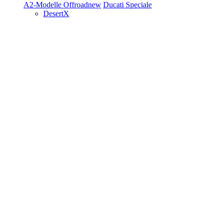
A2-Modelle
Offroad
new
Ducati Speciale
DesertX