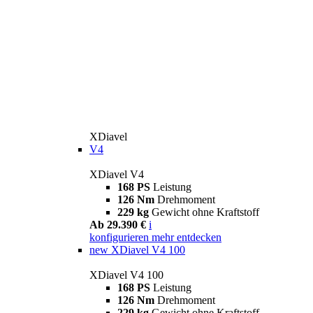
XDiavel
V4
XDiavel V4
168 PS
Leistung
126 Nm
Drehmoment
229 kg
Gewicht ohne Kraftstoff
Ab 29.390 €
i
konfigurieren
mehr entdecken
new
XDiavel V4 100
XDiavel V4 100
168 PS
Leistung
126 Nm
Drehmoment
229 kg
Gewicht ohne Kraftstoff