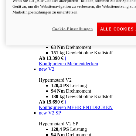
Wenn Sie auf „Alle Cookies akzeptieren“ klicken, stimmen Sie der Speich
63 Nm
Drehmoment
Gerät zu, um die Websitenavigation zu verbessern, die Websitenutzung zu 
151 kg
Gewicht ohne Kraftstoff
Marketingbemühungen zu unterstützen.
Ab 13.890 €
i
Konfigurieren
MEHR ENTDECKEN
new
698 Mono Nera
Cookie-Einstellungen
ALLE COOKIES
Hypermotard 698 Mono Nera
77,5 PS
Leistung
63 Nm
Drehmoment
151 kg
Gewicht ohne Kraftstoff
Ab 13.390 €
i
Konfigurieren
Mehr entdecken
new
V2
Hypermotard V2
120,4 PS
Leistung
94 Nm
Drehmoment
180 kg
Gewicht ohne Kraftstoff
Ab 15.690 €
i
Konfigurieren
MEHR ENTDECKEN
new
V2 SP
Hypermotard V2 SP
120,4 PS
Leistung
94 Nm
Drehmoment