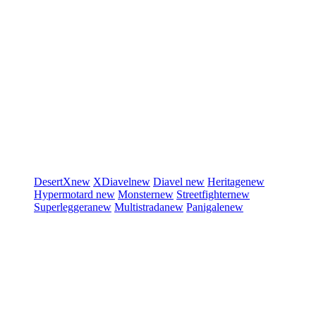
DesertX
new
XDiavel
new
Diavel
new
Heritage
new
Hypermotard
new
Monster
new
Streetfighter
new
Superleggera
new
Multistrada
new
Panigale
new