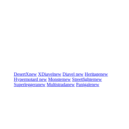
DesertX
new
XDiavel
new
Diavel
new
Heritage
new
Hypermotard
new
Monster
new
Streetfighter
new
Superleggera
new
Multistrada
new
Panigale
new