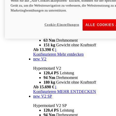
Wenn Sie auf „Alle Cookies akzeptieren“ klicken, stimmen Sie der Speich
63 Nm
Drehmoment
Gerät zu, um die Websitenavigation zu verbessern, die Websitenutzung zu 
151 kg
Gewicht ohne Kraftstoff
Marketingbemühungen zu unterstützen.
Ab 13.890 €
i
Konfigurieren
MEHR ENTDECKEN
new
698 Mono Nera
Cookie-Einstellungen
ALLE COOKIES
Hypermotard 698 Mono Nera
77,5 PS
Leistung
63 Nm
Drehmoment
151 kg
Gewicht ohne Kraftstoff
Ab 13.390 €
i
Konfigurieren
Mehr entdecken
new
V2
Hypermotard V2
120,4 PS
Leistung
94 Nm
Drehmoment
180 kg
Gewicht ohne Kraftstoff
Ab 15.690 €
i
Konfigurieren
MEHR ENTDECKEN
new
V2 SP
Hypermotard V2 SP
120,4 PS
Leistung
94 Nm
Drehmoment