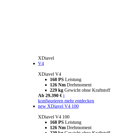
XDiavel
V4
XDiavel V4
168 PS
Leistung
126 Nm
Drehmoment
229 kg
Gewicht ohne Kraftstoff
Ab 29.390 €
i
konfigurieren
mehr entdecken
new
XDiavel V4 100
XDiavel V4 100
168 PS
Leistung
126 Nm
Drehmoment
229 kg
Gewicht ohne Kraftstoff