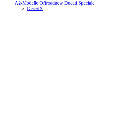
A2-Modelle
Offroad
new
Ducati Speciale
DesertX