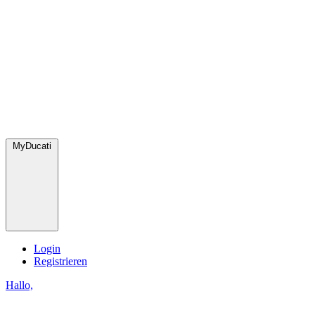
MyDucati
Login
Registrieren
Hallo,