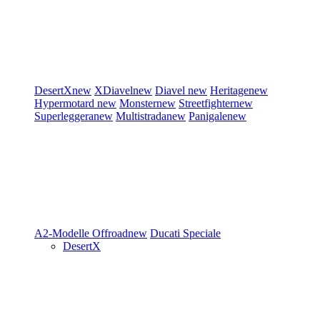
DesertX
new
XDiavel
new
Diavel
new
Heritage
new
Hypermotard
new
Monster
new
Streetfighter
new
Superleggera
new
Multistrada
new
Panigale
new
A2-Modelle
Offroad
new
Ducati Speciale
DesertX