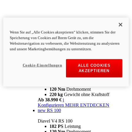
Diavel
V4
Wenn Sie auf „Alle Cookies akzeptieren“ klicken, stimmen Sie der
Diavel V4
Speicherung von Cookies auf Ihrem Gerät zu, um die
168 PS
LEISTUNG
Websitenavigation zu verbessern, die Websitenutzung zu analysieren
126 Nm
DREHMOMENT
und unsere Marketingbemühungen zu unterstützen.
223 kg
Gewicht ohne Kraftstoff
Ab 27.890 €
i
Konfigurieren
MEHR ENTDECKEN
Cookie-Einstellungen
ALLE COOKIES
new
V4 RS
AKZEPTIEREN
Diavel V4 RS
182 PS
Leistung
120 Nm
Drehmoment
220 kg
Gewicht ohne Kraftstoff
Ab 38.990 €
i
Konfigurieren
MEHR ENTDECKEN
new
RS 100
Diavel V4 RS 100
182 PS
Leistung
120 Nm
Drehmoment