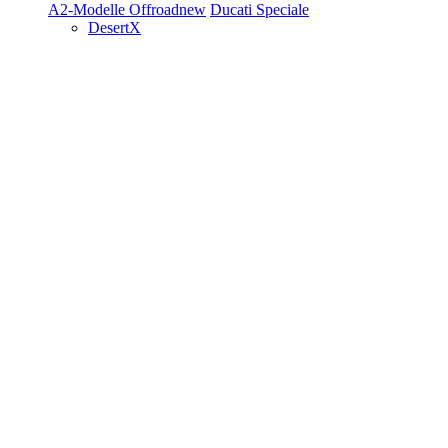
A2-Modelle
Offroad
new
Ducati Speciale
DesertX