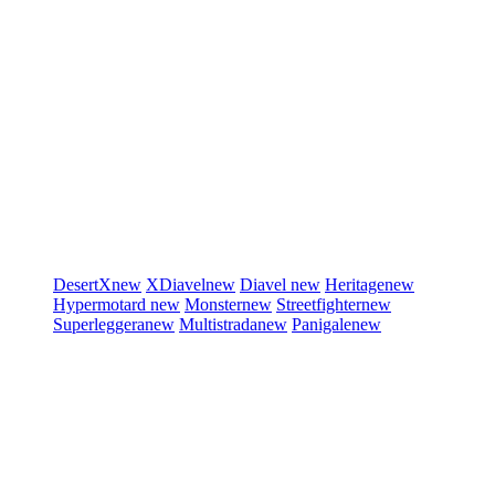
DesertX
new
XDiavel
new
Diavel
new
Heritage
new
Hypermotard
new
Monster
new
Streetfighter
new
Superleggera
new
Multistrada
new
Panigale
new