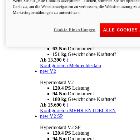
Wenn Sie auf „Alle Cookies akzeptieren“ klicken, stimmen Sie der Speich
63 Nm
Drehmoment
Gerät zu, um die Websitenavigation zu verbessern, die Websitenutzung zu 
151 kg
Gewicht ohne Kraftstoff
Marketingbemühungen zu unterstützen.
Ab 13.890 €
i
Konfigurieren
MEHR ENTDECKEN
new
698 Mono Nera
Cookie-Einstellungen
ALLE COOKIES
Hypermotard 698 Mono Nera
77,5 PS
Leistung
63 Nm
Drehmoment
151 kg
Gewicht ohne Kraftstoff
Ab 13.390 €
i
Konfigurieren
Mehr entdecken
new
V2
Hypermotard V2
120,4 PS
Leistung
94 Nm
Drehmoment
180 kg
Gewicht ohne Kraftstoff
Ab 15.690 €
i
Konfigurieren
MEHR ENTDECKEN
new
V2 SP
Hypermotard V2 SP
120,4 PS
Leistung
94 Nm
Drehmoment