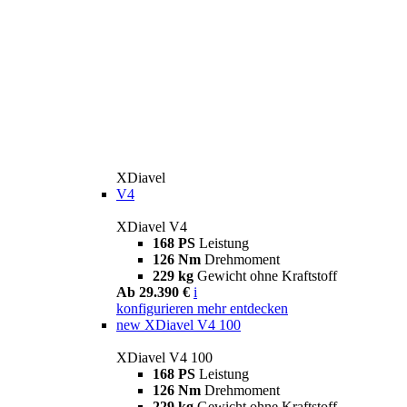
XDiavel
V4
XDiavel V4
168 PS
Leistung
126 Nm
Drehmoment
229 kg
Gewicht ohne Kraftstoff
Ab 29.390 €
i
konfigurieren
mehr entdecken
new
XDiavel V4 100
XDiavel V4 100
168 PS
Leistung
126 Nm
Drehmoment
229 kg
Gewicht ohne Kraftstoff