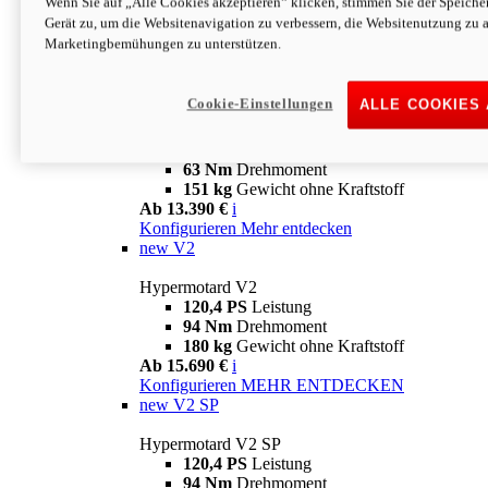
Wenn Sie auf „Alle Cookies akzeptieren“ klicken, stimmen Sie der Speich
63 Nm
Drehmoment
Gerät zu, um die Websitenavigation zu verbessern, die Websitenutzung zu 
151 kg
Gewicht ohne Kraftstoff
Marketingbemühungen zu unterstützen.
Ab 13.890 €
i
Konfigurieren
MEHR ENTDECKEN
new
698 Mono Nera
Cookie-Einstellungen
ALLE COOKIES
Hypermotard 698 Mono Nera
77,5 PS
Leistung
63 Nm
Drehmoment
151 kg
Gewicht ohne Kraftstoff
Ab 13.390 €
i
Konfigurieren
Mehr entdecken
new
V2
Hypermotard V2
120,4 PS
Leistung
94 Nm
Drehmoment
180 kg
Gewicht ohne Kraftstoff
Ab 15.690 €
i
Konfigurieren
MEHR ENTDECKEN
new
V2 SP
Hypermotard V2 SP
120,4 PS
Leistung
94 Nm
Drehmoment