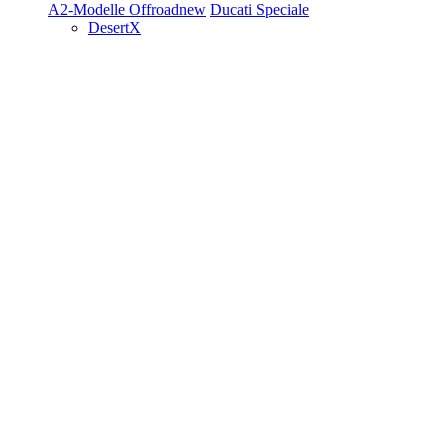
A2-Modelle
Offroad
new
Ducati Speciale
DesertX