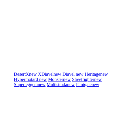
DesertX
new
XDiavel
new
Diavel
new
Heritage
new
Hypermotard
new
Monster
new
Streetfighter
new
Superleggera
new
Multistrada
new
Panigale
new