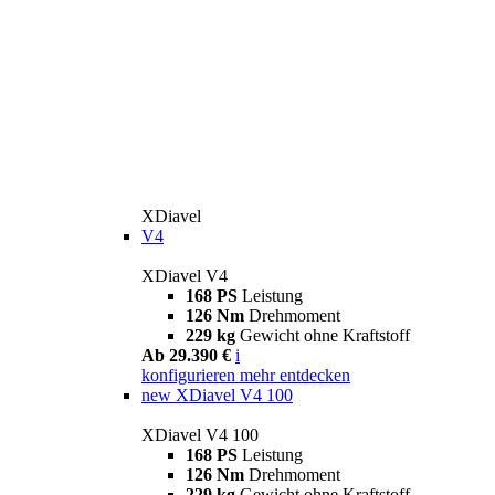
XDiavel
V4
XDiavel V4
168 PS
Leistung
126 Nm
Drehmoment
229 kg
Gewicht ohne Kraftstoff
Ab 29.390 €
i
konfigurieren
mehr entdecken
new
XDiavel V4 100
XDiavel V4 100
168 PS
Leistung
126 Nm
Drehmoment
229 kg
Gewicht ohne Kraftstoff