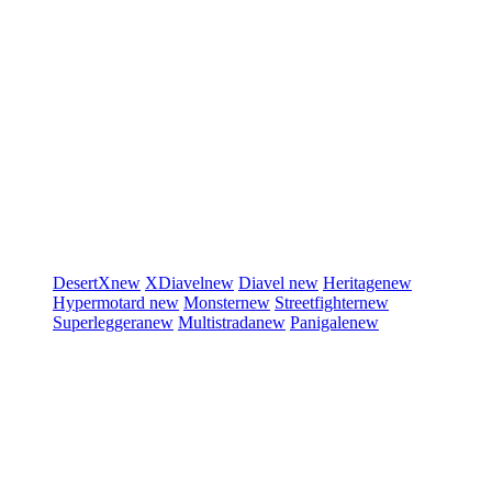
DesertX
new
XDiavel
new
Diavel
new
Heritage
new
Hypermotard
new
Monster
new
Streetfighter
new
Superleggera
new
Multistrada
new
Panigale
new