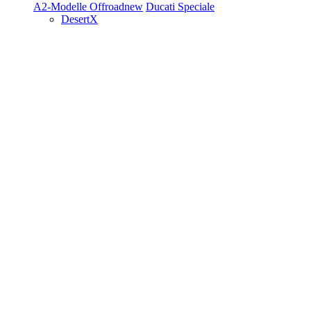
A2-Modelle
Offroad
new
Ducati Speciale
DesertX