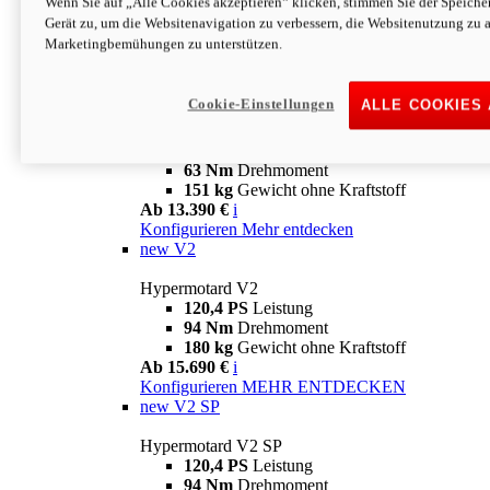
Wenn Sie auf „Alle Cookies akzeptieren“ klicken, stimmen Sie der Speich
63 Nm
Drehmoment
Gerät zu, um die Websitenavigation zu verbessern, die Websitenutzung zu 
151 kg
Gewicht ohne Kraftstoff
Marketingbemühungen zu unterstützen.
Ab 13.890 €
i
Konfigurieren
MEHR ENTDECKEN
new
698 Mono Nera
Cookie-Einstellungen
ALLE COOKIES
Hypermotard 698 Mono Nera
77,5 PS
Leistung
63 Nm
Drehmoment
151 kg
Gewicht ohne Kraftstoff
Ab 13.390 €
i
Konfigurieren
Mehr entdecken
new
V2
Hypermotard V2
120,4 PS
Leistung
94 Nm
Drehmoment
180 kg
Gewicht ohne Kraftstoff
Ab 15.690 €
i
Konfigurieren
MEHR ENTDECKEN
new
V2 SP
Hypermotard V2 SP
120,4 PS
Leistung
94 Nm
Drehmoment