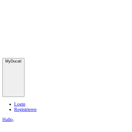
MyDucati
Login
Registrieren
Hallo,