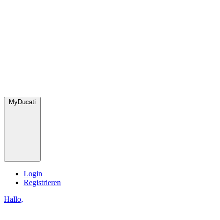
MyDucati
Login
Registrieren
Hallo,