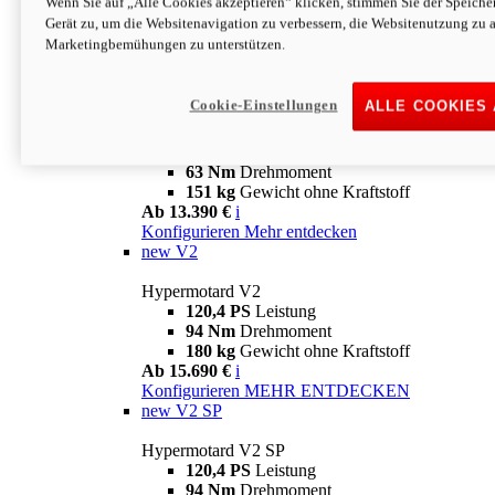
Wenn Sie auf „Alle Cookies akzeptieren“ klicken, stimmen Sie der Speich
63 Nm
Drehmoment
Gerät zu, um die Websitenavigation zu verbessern, die Websitenutzung zu 
151 kg
Gewicht ohne Kraftstoff
Marketingbemühungen zu unterstützen.
Ab 13.890 €
i
Konfigurieren
MEHR ENTDECKEN
new
698 Mono Nera
Cookie-Einstellungen
ALLE COOKIES
Hypermotard 698 Mono Nera
77,5 PS
Leistung
63 Nm
Drehmoment
151 kg
Gewicht ohne Kraftstoff
Ab 13.390 €
i
Konfigurieren
Mehr entdecken
new
V2
Hypermotard V2
120,4 PS
Leistung
94 Nm
Drehmoment
180 kg
Gewicht ohne Kraftstoff
Ab 15.690 €
i
Konfigurieren
MEHR ENTDECKEN
new
V2 SP
Hypermotard V2 SP
120,4 PS
Leistung
94 Nm
Drehmoment