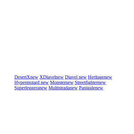
DesertX
new
XDiavel
new
Diavel
new
Heritage
new
Hypermotard
new
Monster
new
Streetfighter
new
Superleggera
new
Multistrada
new
Panigale
new