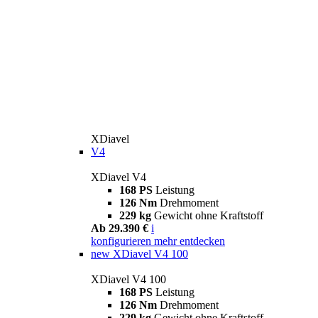
XDiavel
V4
XDiavel V4
168 PS
Leistung
126 Nm
Drehmoment
229 kg
Gewicht ohne Kraftstoff
Ab 29.390 €
i
konfigurieren
mehr entdecken
new
XDiavel V4 100
XDiavel V4 100
168 PS
Leistung
126 Nm
Drehmoment
229 kg
Gewicht ohne Kraftstoff