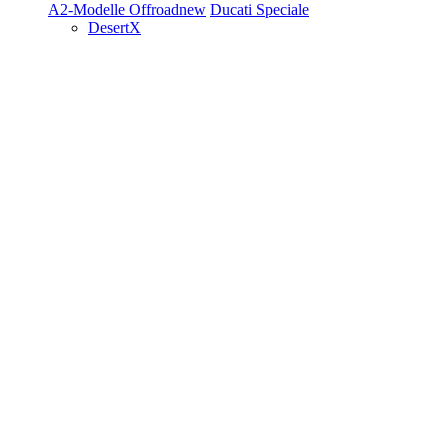
A2-Modelle
Offroad
new
Ducati Speciale
DesertX