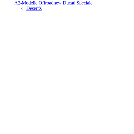
A2-Modelle
Offroad
new
Ducati Speciale
DesertX