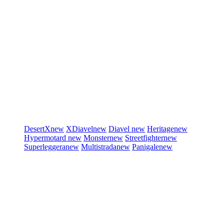
DesertX
new
XDiavel
new
Diavel
new
Heritage
new
Hypermotard
new
Monster
new
Streetfighter
new
Superleggera
new
Multistrada
new
Panigale
new