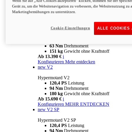
Wenn Sie auf „Alle Cookies akzeptieren“ klicken, stimmen Sie der Speich
63 Nm
Drehmoment
Gerät zu, um die Websitenavigation zu verbessern, die Websitenutzung zu 
151 kg
Gewicht ohne Kraftstoff
Marketingbemühungen zu unterstützen.
Ab 13.890 €
i
Konfigurieren
MEHR ENTDECKEN
new
698 Mono Nera
Cookie-Einstellungen
ALLE COOKIES
Hypermotard 698 Mono Nera
77,5 PS
Leistung
63 Nm
Drehmoment
151 kg
Gewicht ohne Kraftstoff
Ab 13.390 €
i
Konfigurieren
Mehr entdecken
new
V2
Hypermotard V2
120,4 PS
Leistung
94 Nm
Drehmoment
180 kg
Gewicht ohne Kraftstoff
Ab 15.690 €
i
Konfigurieren
MEHR ENTDECKEN
new
V2 SP
Hypermotard V2 SP
120,4 PS
Leistung
94 Nm
Drehmoment