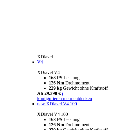
XDiavel
V4
XDiavel V4
168 PS
Leistung
126 Nm
Drehmoment
229 kg
Gewicht ohne Kraftstoff
Ab 29.390 €
i
konfigurieren
mehr entdecken
new
XDiavel V4 100
XDiavel V4 100
168 PS
Leistung
126 Nm
Drehmoment
229 kg
Gewicht ohne Kraftstoff