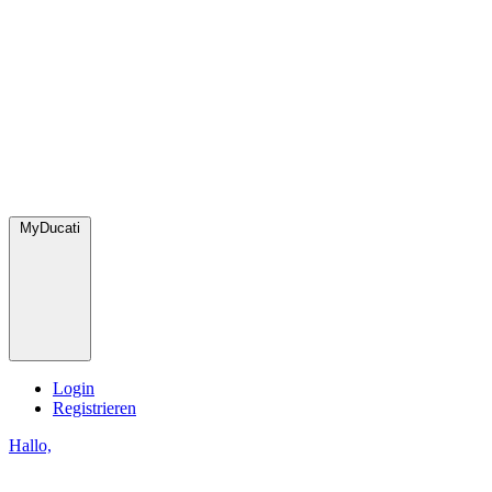
MyDucati
Login
Registrieren
Hallo,