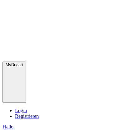
MyDucati
Login
Registrieren
Hallo,