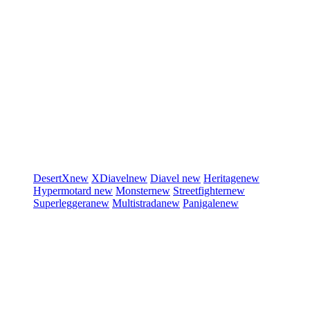
DesertX
new
XDiavel
new
Diavel
new
Heritage
new
Hypermotard
new
Monster
new
Streetfighter
new
Superleggera
new
Multistrada
new
Panigale
new