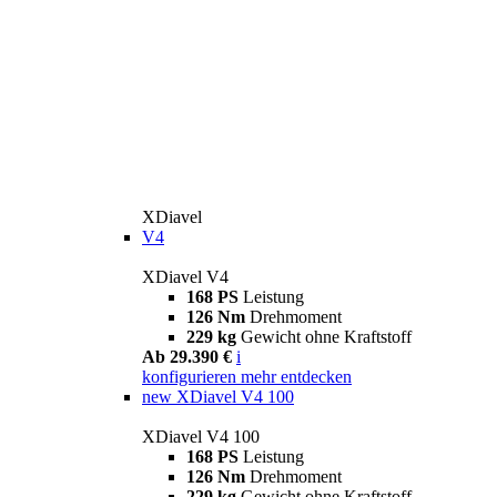
XDiavel
V4
XDiavel V4
168 PS
Leistung
126 Nm
Drehmoment
229 kg
Gewicht ohne Kraftstoff
Ab 29.390 €
i
konfigurieren
mehr entdecken
new
XDiavel V4 100
XDiavel V4 100
168 PS
Leistung
126 Nm
Drehmoment
229 kg
Gewicht ohne Kraftstoff