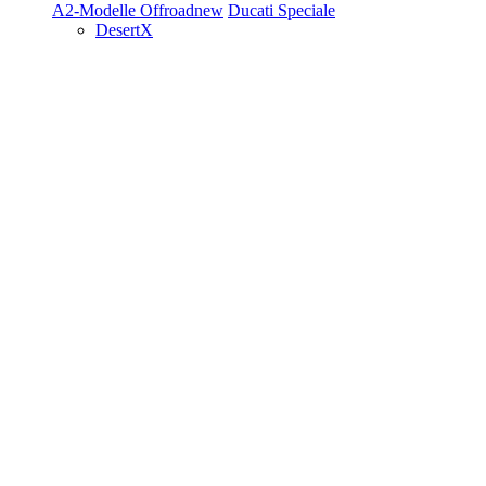
A2-Modelle
Offroad
new
Ducati Speciale
DesertX