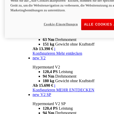
Wenn Sie auf „Alle Cookies akzeptieren“ klicken, stimmen Sie der Speich
63 Nm
Drehmoment
Gerät zu, um die Websitenavigation zu verbessern, die Websitenutzung zu 
151 kg
Gewicht ohne Kraftstoff
Marketingbemühungen zu unterstützen.
Ab 13.890 €
i
Konfigurieren
MEHR ENTDECKEN
new
698 Mono Nera
Cookie-Einstellungen
ALLE COOKIES
Hypermotard 698 Mono Nera
77,5 PS
Leistung
63 Nm
Drehmoment
151 kg
Gewicht ohne Kraftstoff
Ab 13.390 €
i
Konfigurieren
Mehr entdecken
new
V2
Hypermotard V2
120,4 PS
Leistung
94 Nm
Drehmoment
180 kg
Gewicht ohne Kraftstoff
Ab 15.690 €
i
Konfigurieren
MEHR ENTDECKEN
new
V2 SP
Hypermotard V2 SP
120,4 PS
Leistung
94 Nm
Drehmoment