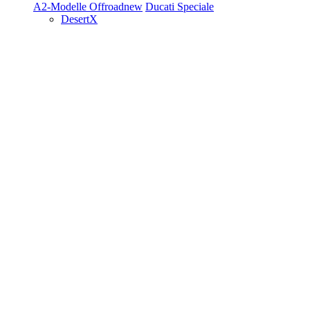
A2-Modelle
Offroad
new
Ducati Speciale
DesertX