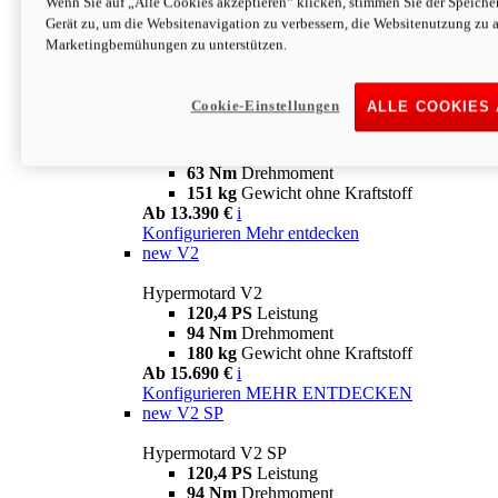
Wenn Sie auf „Alle Cookies akzeptieren“ klicken, stimmen Sie der Speich
63 Nm
Drehmoment
Gerät zu, um die Websitenavigation zu verbessern, die Websitenutzung zu 
151 kg
Gewicht ohne Kraftstoff
Marketingbemühungen zu unterstützen.
Ab 13.890 €
i
Konfigurieren
MEHR ENTDECKEN
new
698 Mono Nera
Cookie-Einstellungen
ALLE COOKIES
Hypermotard 698 Mono Nera
77,5 PS
Leistung
63 Nm
Drehmoment
151 kg
Gewicht ohne Kraftstoff
Ab 13.390 €
i
Konfigurieren
Mehr entdecken
new
V2
Hypermotard V2
120,4 PS
Leistung
94 Nm
Drehmoment
180 kg
Gewicht ohne Kraftstoff
Ab 15.690 €
i
Konfigurieren
MEHR ENTDECKEN
new
V2 SP
Hypermotard V2 SP
120,4 PS
Leistung
94 Nm
Drehmoment