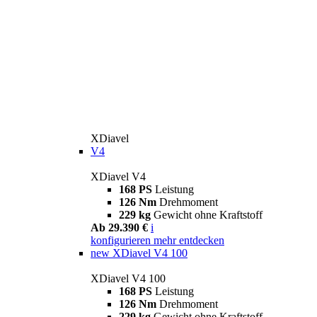
XDiavel
V4
XDiavel V4
168 PS
Leistung
126 Nm
Drehmoment
229 kg
Gewicht ohne Kraftstoff
Ab 29.390 €
i
konfigurieren
mehr entdecken
new
XDiavel V4 100
XDiavel V4 100
168 PS
Leistung
126 Nm
Drehmoment
229 kg
Gewicht ohne Kraftstoff