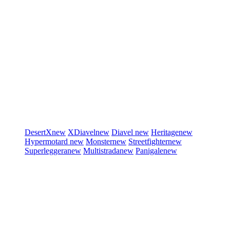
DesertX
new
XDiavel
new
Diavel
new
Heritage
new
Hypermotard
new
Monster
new
Streetfighter
new
Superleggera
new
Multistrada
new
Panigale
new