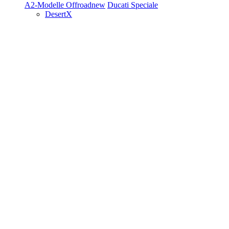
A2-Modelle
Offroad
new
Ducati Speciale
DesertX