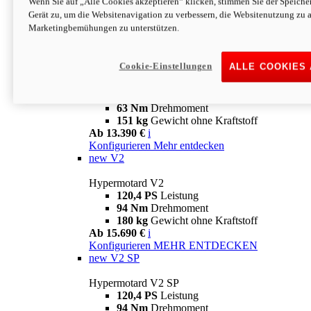
Wenn Sie auf „Alle Cookies akzeptieren“ klicken, stimmen Sie der Speich
63 Nm
Drehmoment
Gerät zu, um die Websitenavigation zu verbessern, die Websitenutzung zu 
151 kg
Gewicht ohne Kraftstoff
Marketingbemühungen zu unterstützen.
Ab 13.890 €
i
Konfigurieren
MEHR ENTDECKEN
new
698 Mono Nera
Cookie-Einstellungen
ALLE COOKIES
Hypermotard 698 Mono Nera
77,5 PS
Leistung
63 Nm
Drehmoment
151 kg
Gewicht ohne Kraftstoff
Ab 13.390 €
i
Konfigurieren
Mehr entdecken
new
V2
Hypermotard V2
120,4 PS
Leistung
94 Nm
Drehmoment
180 kg
Gewicht ohne Kraftstoff
Ab 15.690 €
i
Konfigurieren
MEHR ENTDECKEN
new
V2 SP
Hypermotard V2 SP
120,4 PS
Leistung
94 Nm
Drehmoment