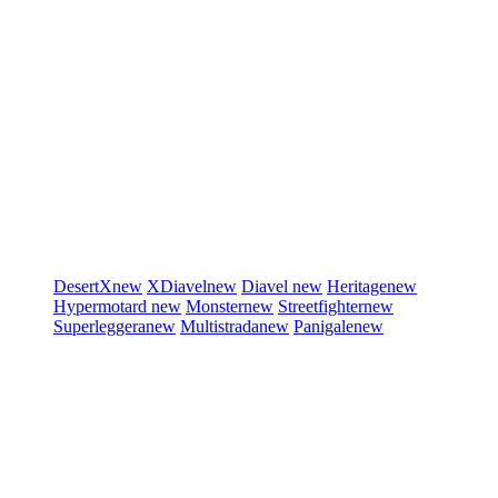
DesertX
new
XDiavel
new
Diavel
new
Heritage
new
Hypermotard
new
Monster
new
Streetfighter
new
Superleggera
new
Multistrada
new
Panigale
new