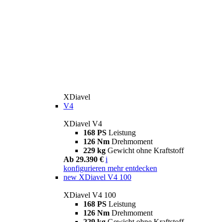
XDiavel
V4
XDiavel V4
168 PS
Leistung
126 Nm
Drehmoment
229 kg
Gewicht ohne Kraftstoff
Ab 29.390 €
i
konfigurieren
mehr entdecken
new
XDiavel V4 100
XDiavel V4 100
168 PS
Leistung
126 Nm
Drehmoment
229 kg
Gewicht ohne Kraftstoff