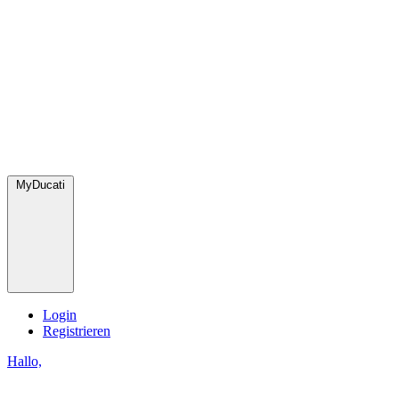
MyDucati
Login
Registrieren
Hallo,