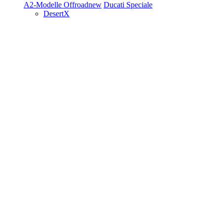
A2-Modelle
Offroad
new
Ducati Speciale
DesertX