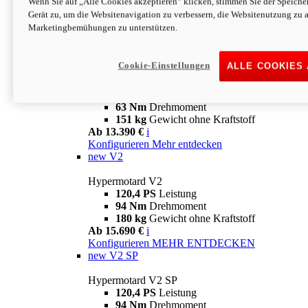
Wenn Sie auf „Alle Cookies akzeptieren“ klicken, stimmen Sie der Speich
63 Nm
Drehmoment
Gerät zu, um die Websitenavigation zu verbessern, die Websitenutzung zu 
151 kg
Gewicht ohne Kraftstoff
Marketingbemühungen zu unterstützen.
Ab 13.890 €
i
Konfigurieren
MEHR ENTDECKEN
new
698 Mono Nera
Cookie-Einstellungen
ALLE COOKIES
Hypermotard 698 Mono Nera
77,5 PS
Leistung
63 Nm
Drehmoment
151 kg
Gewicht ohne Kraftstoff
Ab 13.390 €
i
Konfigurieren
Mehr entdecken
new
V2
Hypermotard V2
120,4 PS
Leistung
94 Nm
Drehmoment
180 kg
Gewicht ohne Kraftstoff
Ab 15.690 €
i
Konfigurieren
MEHR ENTDECKEN
new
V2 SP
Hypermotard V2 SP
120,4 PS
Leistung
94 Nm
Drehmoment