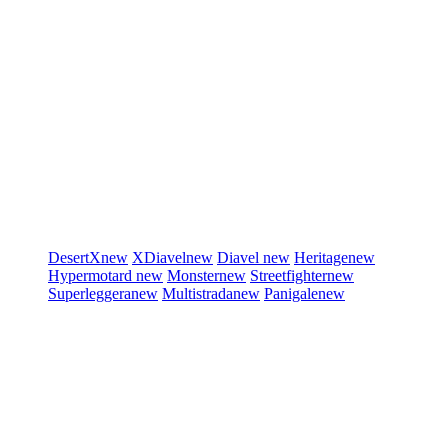
DesertX
new
XDiavel
new
Diavel
new
Heritage
new
Hypermotard
new
Monster
new
Streetfighter
new
Superleggera
new
Multistrada
new
Panigale
new