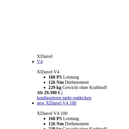
XDiavel
V4
XDiavel V4
168 PS
Leistung
126 Nm
Drehmoment
229 kg
Gewicht ohne Kraftstoff
Ab 29.390 €
i
konfigurieren
mehr entdecken
new
XDiavel V4 100
XDiavel V4 100
168 PS
Leistung
126 Nm
Drehmoment
229 kg
Gewicht ohne Kraftstoff