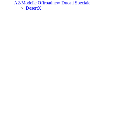
A2-Modelle
Offroad
new
Ducati Speciale
DesertX