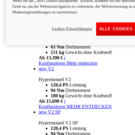
Wenn Sie auf „Alle Cookies akzeptieren“ klicken, stimmen Sie der Speich
63 Nm
Drehmoment
Gerät zu, um die Websitenavigation zu verbessern, die Websitenutzung zu 
151 kg
Gewicht ohne Kraftstoff
Marketingbemühungen zu unterstützen.
Ab 13.890 €
i
Konfigurieren
MEHR ENTDECKEN
new
698 Mono Nera
Cookie-Einstellungen
ALLE COOKIES
Hypermotard 698 Mono Nera
77,5 PS
Leistung
63 Nm
Drehmoment
151 kg
Gewicht ohne Kraftstoff
Ab 13.390 €
i
Konfigurieren
Mehr entdecken
new
V2
Hypermotard V2
120,4 PS
Leistung
94 Nm
Drehmoment
180 kg
Gewicht ohne Kraftstoff
Ab 15.690 €
i
Konfigurieren
MEHR ENTDECKEN
new
V2 SP
Hypermotard V2 SP
120,4 PS
Leistung
94 Nm
Drehmoment