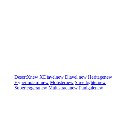
DesertX
new
XDiavel
new
Diavel
new
Heritage
new
Hypermotard
new
Monster
new
Streetfighter
new
Superleggera
new
Multistrada
new
Panigale
new