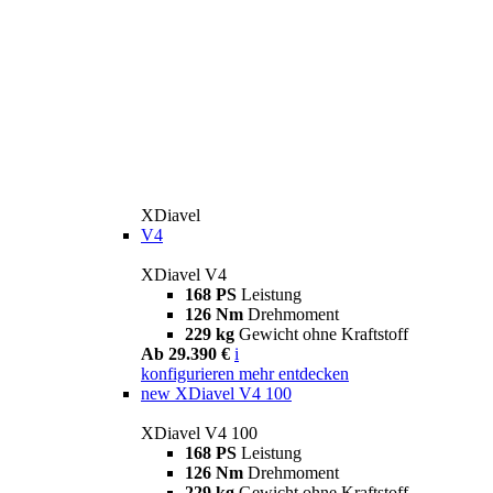
XDiavel
V4
XDiavel V4
168 PS
Leistung
126 Nm
Drehmoment
229 kg
Gewicht ohne Kraftstoff
Ab 29.390 €
i
konfigurieren
mehr entdecken
new
XDiavel V4 100
XDiavel V4 100
168 PS
Leistung
126 Nm
Drehmoment
229 kg
Gewicht ohne Kraftstoff